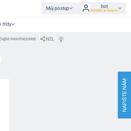
bot
Můj postup
Pořiďte si licenci
 třídy
NAPIŠTE NÁM