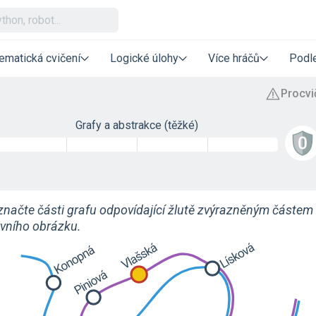
ematická cvičení
Logické úlohy
Více hráčů
Podle
Grafy a abstrakce (těžké)
značte části grafu odpovídající žlutě zvýrazněným částem
rvního obrázku.