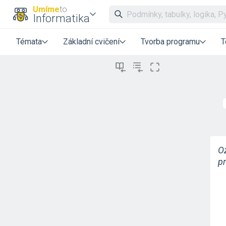
Umíme
to
Informatika
Témata
Základní cvičení
Tvorba programu
T
O
p