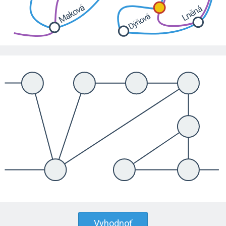
Vyhodnoť