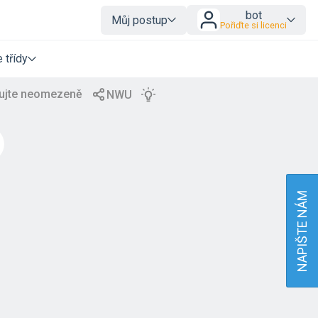
bot
Můj postup
Pořiďte si licenci
 třídy
NAPIŠTE NÁM