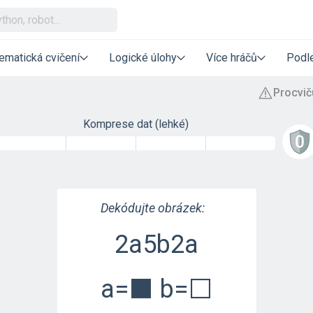
ematická cvičení
Logické úlohy
Více hráčů
Podle
Komprese dat (lehké)
Dekódujte obrázek:
2a5b2a
a=⬛ b=⬜