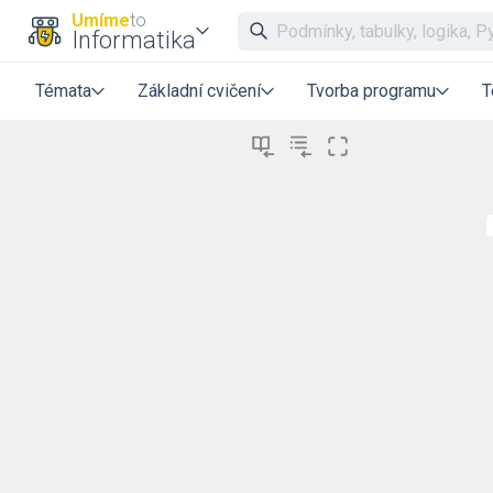
Umíme
to
Informatika
Témata
Základní cvičení
Tvorba programu
T