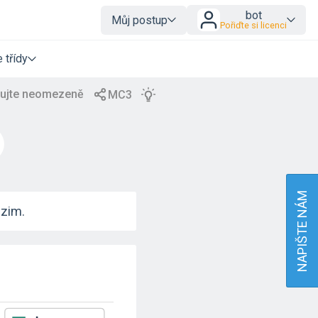
bot
Můj postup
Pořiďte si licenci
 třídy
NAPIŠTE NÁM
dzim.