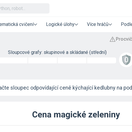
ematická cvičení
Logické úlohy
Více hráčů
Podle
Sloupcové grafy: skupinové a skládané (střední)
čte sloupec odpovídající ceně kýchající kedlubny na po