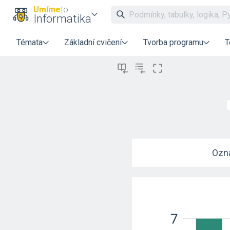
Umíme
to
Informatika
Témata
Základní cvičení
Tvorba programu
T
Ozna