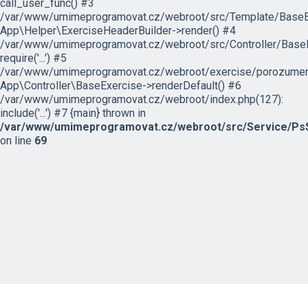
call_user_func() #3
/var/www/umimeprogramovat.cz/webroot/src/Template/BaseExe
App\Helper\ExerciseHeaderBuilder->render() #4
/var/www/umimeprogramovat.cz/webroot/src/Controller/BaseE
require('...') #5
/var/www/umimeprogramovat.cz/webroot/exercise/porozumeni
App\Controller\BaseExercise->renderDefault() #6
/var/www/umimeprogramovat.cz/webroot/index.php(127):
include('...') #7 {main} thrown in
/var/www/umimeprogramovat.cz/webroot/src/Service/PsS
on line
69