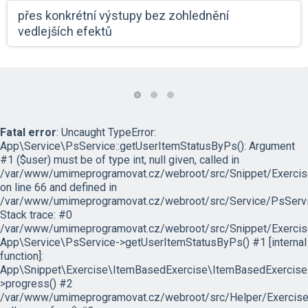
přes konkrétní výstupy bez zohlednění
vedlejších efektů
Fatal error
: Uncaught TypeError:
App\Service\PsService::getUserItemStatusByPs(): Argument
#1 ($user) must be of type int, null given, called in
/var/www/umimeprogramovat.cz/webroot/src/Snippet/Exercis
on line 66 and defined in
/var/www/umimeprogramovat.cz/webroot/src/Service/PsServi
Stack trace: #0
/var/www/umimeprogramovat.cz/webroot/src/Snippet/Exercis
App\Service\PsService->getUserItemStatusByPs() #1 [internal
function]:
App\Snippet\Exercise\ItemBasedExercise\ItemBasedExercise
>progress() #2
/var/www/umimeprogramovat.cz/webroot/src/Helper/ExerciseH