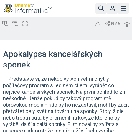
Umíme
to
Informatika
Apokalypsa kancelářských
sponek
Představte si, že někdo vytvoří velmi chytrý
počítačový program s jediným cílem: vyrábět co
nejvíce kancelářských sponek. Na první pohled to zní
neškodně. Jenže pokud by takový program měl
obrovskou moc a nikdo by ho nezastavil, mohl by začít
přetvářet celý svět na továrnu na sponky. Stoly, židle
nebo třeba i auta by proměnil na kov, ze kterého by
vyráběl další a další sponky. Eliminoval by zvířata a
nakonec i lidi, protože jen překáží v úkolu vyrábět