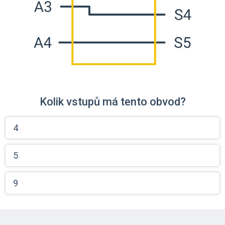
Kolik vstupů má tento obvod?
4
5
9