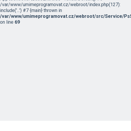
/var/www/umimeprogramovat.cz/webroot/index.php(127):
include('...') #7 {main} thrown in
/var/www/umimeprogramovat.cz/webroot/src/Service/PsS
on line
69