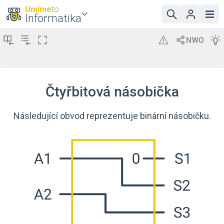
Umíme
to
Informatika
Čtyřbitová násobička
Následující obvod reprezentuje binární násobičku.