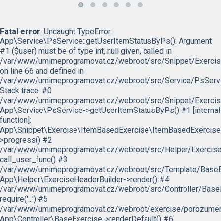
Fatal error
: Uncaught TypeError:
App\Service\PsService::getUserItemStatusByPs(): Argument
#1 ($user) must be of type int, null given, called in
/var/www/umimeprogramovat.cz/webroot/src/Snippet/Exercis
on line 66 and defined in
/var/www/umimeprogramovat.cz/webroot/src/Service/PsServi
Stack trace: #0
/var/www/umimeprogramovat.cz/webroot/src/Snippet/Exercis
App\Service\PsService->getUserItemStatusByPs() #1 [internal
function]:
App\Snippet\Exercise\ItemBasedExercise\ItemBasedExercise
>progress() #2
/var/www/umimeprogramovat.cz/webroot/src/Helper/ExerciseH
call_user_func() #3
/var/www/umimeprogramovat.cz/webroot/src/Template/BaseExe
App\Helper\ExerciseHeaderBuilder->render() #4
/var/www/umimeprogramovat.cz/webroot/src/Controller/BaseE
require('...') #5
/var/www/umimeprogramovat.cz/webroot/exercise/porozumeni
App\Controller\BaseExercise->renderDefault() #6