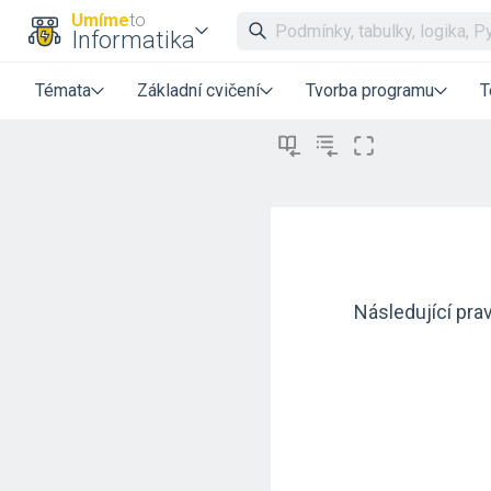
Umíme
to
Informatika
Témata
Základní cvičení
Tvorba programu
T
Následující pra