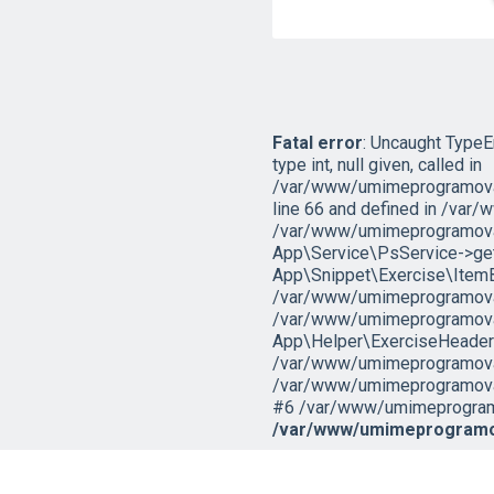
Fatal error
: Uncaught TypeE
type int, null given, called in
/var/www/umimeprogramovat
line 66 and defined in /va
/var/www/umimeprogramovat
App\Service\PsService->getU
App\Snippet\Exercise\Item
/var/www/umimeprogramovat.
/var/www/umimeprogramovat
App\Helper\ExerciseHeaderB
/var/www/umimeprogramovat.c
/var/www/umimeprogramovat.
#6 /var/www/umimeprogramova
/var/www/umimeprogramov