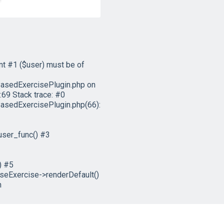
t #1 ($user) must be of
asedExercisePlugin.php on
69 Stack trace: #0
sedExercisePlugin.php(66):
user_func() #3
) #5
eExercise->renderDefault()
n