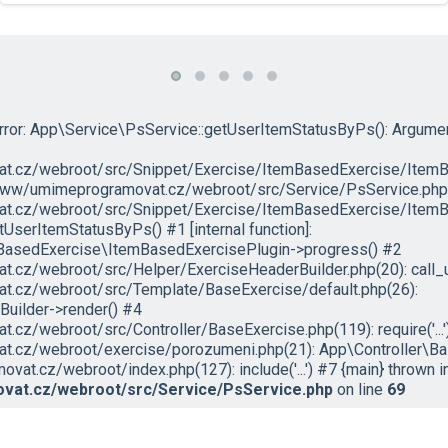
rror: App\Service\PsService::getUserItemStatusByPs(): Argumen
.cz/webroot/src/Snippet/Exercise/ItemBasedExercise/ItemB
r/www/umimeprogramovat.cz/webroot/src/Service/PsService.php:
.cz/webroot/src/Snippet/Exercise/ItemBasedExercise/ItemBa
serItemStatusByPs() #1 [internal function]:
BasedExercise\ItemBasedExercisePlugin->progress() #2
cz/webroot/src/Helper/ExerciseHeaderBuilder.php(20): call_
.cz/webroot/src/Template/BaseExercise/default.php(26):
uilder->render() #4
z/webroot/src/Controller/BaseExercise.php(119): require('...'
cz/webroot/exercise/porozumeni.php(21): App\Controller\Bas
t.cz/webroot/index.php(127): include('...') #7 {main} thrown i
at.cz/webroot/src/Service/PsService.php
on line
69