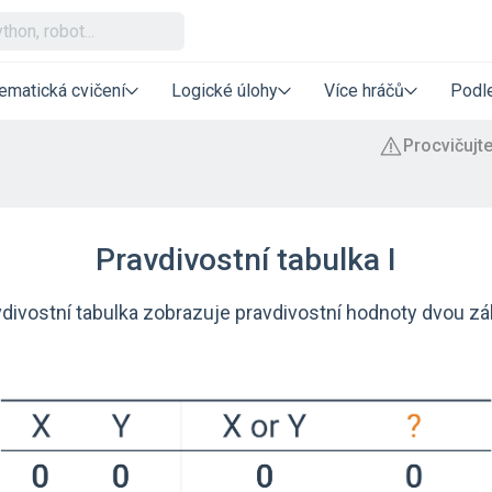
ematická cvičení
Logické úlohy
Více hráčů
Podle
Pravdivostní tabulka I
vdivostní tabulka zobrazuje pravdivostní hodnoty dvou zá