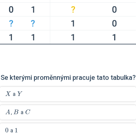
Se kterými proměnnými pracuje tato tabulka?
X
Y
a
X
Y
A
B
C
,
a
A
B
C
0
0
1
1
a