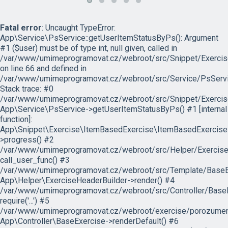
Fatal error
: Uncaught TypeError:
App\Service\PsService::getUserItemStatusByPs(): Argument
#1 ($user) must be of type int, null given, called in
/var/www/umimeprogramovat.cz/webroot/src/Snippet/Exercis
on line 66 and defined in
/var/www/umimeprogramovat.cz/webroot/src/Service/PsServi
Stack trace: #0
/var/www/umimeprogramovat.cz/webroot/src/Snippet/Exercis
App\Service\PsService->getUserItemStatusByPs() #1 [internal
function]:
App\Snippet\Exercise\ItemBasedExercise\ItemBasedExercise
>progress() #2
/var/www/umimeprogramovat.cz/webroot/src/Helper/ExerciseH
call_user_func() #3
/var/www/umimeprogramovat.cz/webroot/src/Template/BaseExe
App\Helper\ExerciseHeaderBuilder->render() #4
/var/www/umimeprogramovat.cz/webroot/src/Controller/BaseE
require('...') #5
/var/www/umimeprogramovat.cz/webroot/exercise/porozumeni
App\Controller\BaseExercise->renderDefault() #6