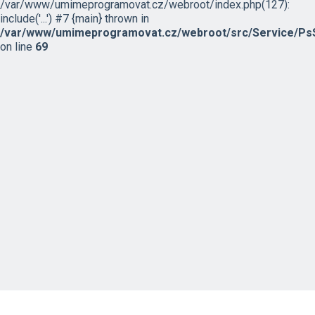
/var/www/umimeprogramovat.cz/webroot/index.php(127):
include('...') #7 {main} thrown in
/var/www/umimeprogramovat.cz/webroot/src/Service/PsS
on line
69