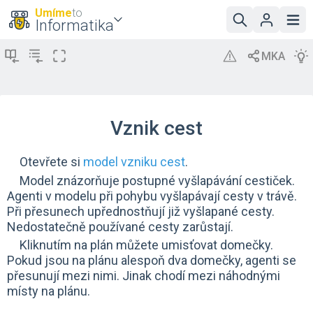
Umíme
to
Informatika
Vznik cest
Otevřete si
model vzniku cest
.
Model znázorňuje postupné vyšlapávání cestiček.
Agenti v modelu při pohybu vyšlapávají cesty v trávě.
Při přesunech upřednostňují již vyšlapané cesty.
Nedostatečně používané cesty zarůstají.
Kliknutím na plán můžete umisťovat domečky.
Pokud jsou na plánu alespoň dva domečky, agenti se
přesunují mezi nimi. Jinak chodí mezi náhodnými
místy na plánu.