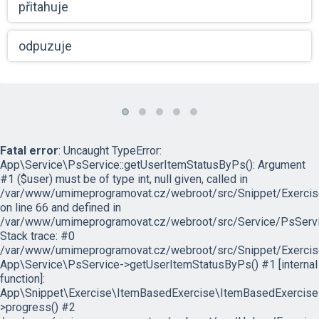
přitahuje
odpuzuje
Fatal error
: Uncaught TypeError:
App\Service\PsService::getUserItemStatusByPs(): Argument
#1 ($user) must be of type int, null given, called in
/var/www/umimeprogramovat.cz/webroot/src/Snippet/Exercis
on line 66 and defined in
/var/www/umimeprogramovat.cz/webroot/src/Service/PsServi
Stack trace: #0
/var/www/umimeprogramovat.cz/webroot/src/Snippet/Exercis
App\Service\PsService->getUserItemStatusByPs() #1 [internal
function]:
App\Snippet\Exercise\ItemBasedExercise\ItemBasedExercise
>progress() #2