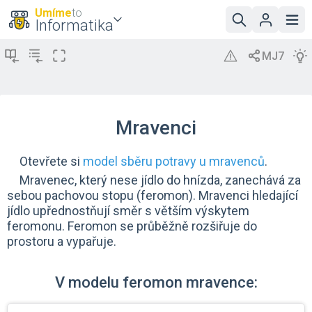
Umíme
to
Informatika
Mravenci
Otevřete si
model sběru potravy u mravenců
.
Mravenec, který nese jídlo do hnízda, zanechává za
sebou pachovou stopu (feromon). Mravenci hledající
jídlo upřednostňují směr s větším výskytem
feromonu. Feromon se průběžně rozšiřuje do
prostoru a vypařuje.
V modelu feromon mravence: