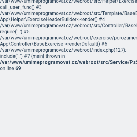
/var/www/umimeprogramovat.cz/webroot/src/Helper/ExerciseH
call_user_func() #3
/var/www/umimeprogramovat.cz/webroot/src/Template/BaseExe
App\Helper\ExerciseHeaderBuilder->render() #4
/var/www/umimeprogramovat.cz/webroot/src/Controller/BaseE
require('...') #5
/var/www/umimeprogramovat.cz/webroot/exercise/porozumeni
App\Controller\BaseExercise->renderDefault() #6
/var/www/umimeprogramovat.cz/webroot/index.php(127):
include('...') #7 {main} thrown in
/var/www/umimeprogramovat.cz/webroot/src/Service/PsS
on line
69