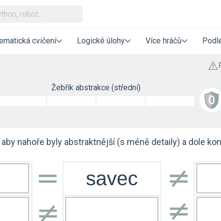
ematická cvičení
Logické úlohy
Více hráčů
Podle
Žebřík abstrakce (střední)
aby nahoře byly abstraktnější (s méně detaily) a dole konk