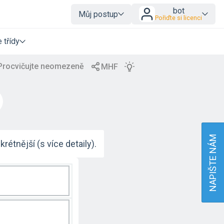
bot
Můj postup
Pořiďte si licenci
 třídy
NAPIŠTE NÁM
rétnější (s více detaily).