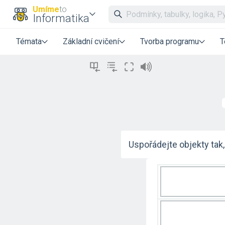
Umíme
to
Informatika
Témata
Základní cvičení
Tvorba programu
T
Uspořádejte objekty tak, 