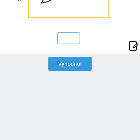
Vyhodnoť