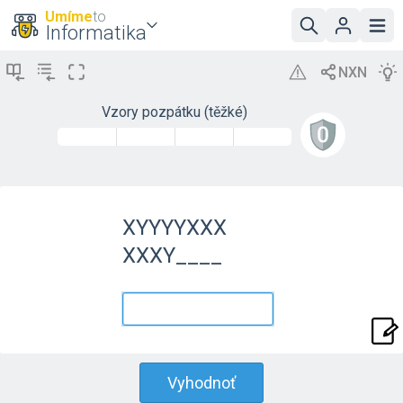
Umíme
to
Informatika
Vzory pozpátku (těžké)
XYYYYXXX
XXXY____
Vyhodnoť