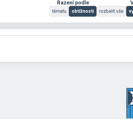
Řazení podle
V
tématu
obtížnosti
rozbalit vše
v