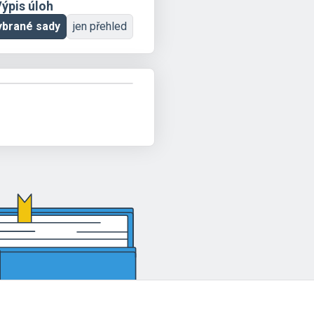
ýpis úloh
ybrané sady
jen přehled