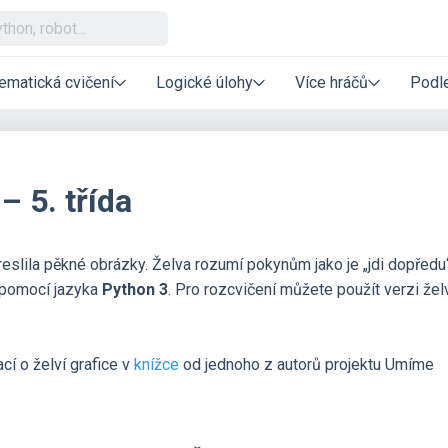
ematická cvičení
Logické úlohy
Více hráčů
Podle
– 5. třída
eslila pěkné obrázky. Želva rozumí pokynům jako je „jdi dopředu“
 pomocí jazyka
Python 3
. Pro rozcvičení můžete použít verzi želv
cí o želví grafice v
knížce
od jednoho z autorů projektu Umíme