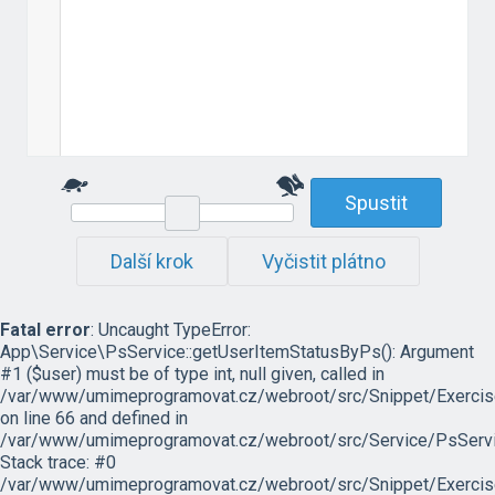
Spustit
Další krok
Vyčistit plátno
Fatal error
: Uncaught TypeError:
App\Service\PsService::getUserItemStatusByPs(): Argument
#1 ($user) must be of type int, null given, called in
/var/www/umimeprogramovat.cz/webroot/src/Snippet/Exercis
on line 66 and defined in
/var/www/umimeprogramovat.cz/webroot/src/Service/PsServi
Stack trace: #0
/var/www/umimeprogramovat.cz/webroot/src/Snippet/Exercis