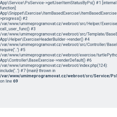
App\Service\PsService->getUserItemStatusByPs() #1 [internal
function]:
App\Snippet\Exercise\ItemBasedExercise\ItemBasedExercise
>progress() #2
/var/www/umimeprogramovat.cz/webroot/src/Helper/ExerciseH
call_user_func() #3
/var/www/umimeprogramovat.cz/webroot/src/Template/BaseExe
App\Helper\ExerciseHeaderBuilder->render() #4
/var/www/umimeprogramovat.cz/webroot/src/Controller/BaseE
require('...') #5
/var/www/umimeprogramovat.cz/webroot/exercise/turtlePytho
App\Controller\BaseExercise->renderDefault() #6
/var/www/umimeprogramovat.cz/webroot/index.php(124):
include('...') #7 {main} thrown in
/var/www/umimeprogramovat.cz/webroot/src/Service/PsS
on line
69