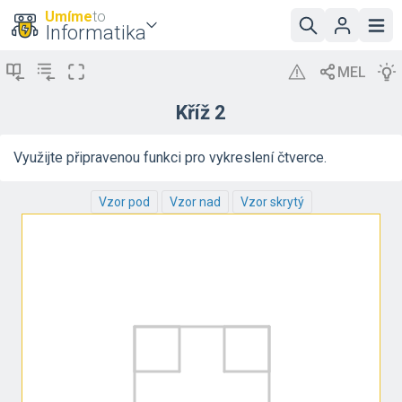
Umíme
to
Informatika
Kříž 2
Využijte připravenou funkci pro vykreslení čtverce.
Vzor pod
Vzor nad
Vzor skrytý