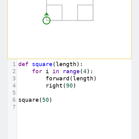
1
def
square
(
length
):
2
for
i
in
range
(
4
):
3
forward
(
length
)
4
right
(
90
)
5
6
square
(
50
)
7