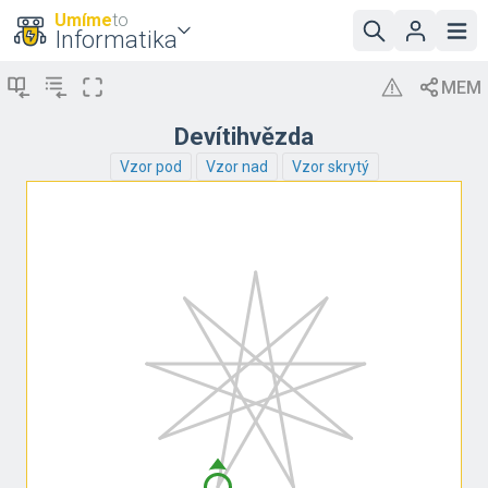
Umíme
to
Informatika
Devítihvězda
Vzor pod
Vzor nad
Vzor skrytý