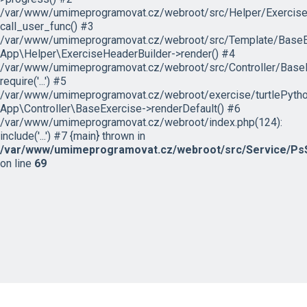
/var/www/umimeprogramovat.cz/webroot/src/Helper/ExerciseH
call_user_func() #3
/var/www/umimeprogramovat.cz/webroot/src/Template/BaseExe
App\Helper\ExerciseHeaderBuilder->render() #4
/var/www/umimeprogramovat.cz/webroot/src/Controller/BaseE
require('...') #5
/var/www/umimeprogramovat.cz/webroot/exercise/turtlePytho
App\Controller\BaseExercise->renderDefault() #6
/var/www/umimeprogramovat.cz/webroot/index.php(124):
include('...') #7 {main} thrown in
/var/www/umimeprogramovat.cz/webroot/src/Service/PsS
on line
69