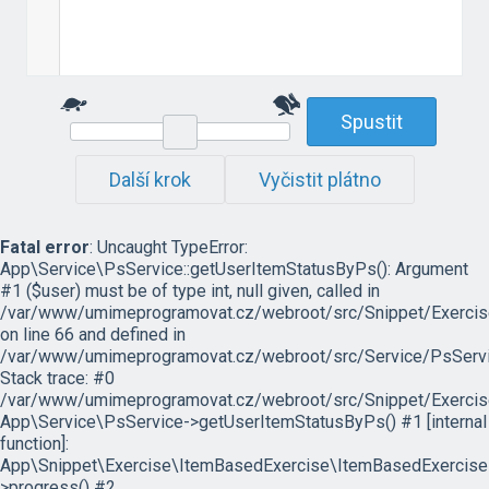
Spustit
Další krok
Vyčistit plátno
Fatal error
: Uncaught TypeError:
App\Service\PsService::getUserItemStatusByPs(): Argument
#1 ($user) must be of type int, null given, called in
/var/www/umimeprogramovat.cz/webroot/src/Snippet/Exercis
on line 66 and defined in
/var/www/umimeprogramovat.cz/webroot/src/Service/PsServi
Stack trace: #0
/var/www/umimeprogramovat.cz/webroot/src/Snippet/Exercis
App\Service\PsService->getUserItemStatusByPs() #1 [internal
function]:
App\Snippet\Exercise\ItemBasedExercise\ItemBasedExercise
>progress() #2