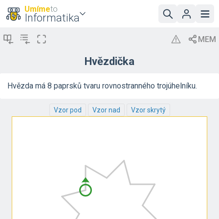
Umíme
to
Informatika
Hvězdička
Hvězda má 8 paprsků tvaru rovnostranného trojúhelníku.
Vzor pod
Vzor nad
Vzor skrytý