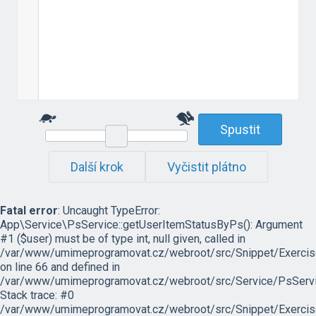
Spustit
Další krok
Vyčistit plátno
Fatal error
: Uncaught TypeError:
App\Service\PsService::getUserItemStatusByPs(): Argument
#1 ($user) must be of type int, null given, called in
/var/www/umimeprogramovat.cz/webroot/src/Snippet/Exercis
on line 66 and defined in
/var/www/umimeprogramovat.cz/webroot/src/Service/PsServi
Stack trace: #0
/var/www/umimeprogramovat.cz/webroot/src/Snippet/Exercis