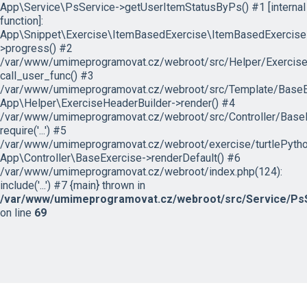
App\Service\PsService->getUserItemStatusByPs() #1 [internal
function]:
App\Snippet\Exercise\ItemBasedExercise\ItemBasedExercise
>progress() #2
/var/www/umimeprogramovat.cz/webroot/src/Helper/ExerciseH
call_user_func() #3
/var/www/umimeprogramovat.cz/webroot/src/Template/BaseExe
App\Helper\ExerciseHeaderBuilder->render() #4
/var/www/umimeprogramovat.cz/webroot/src/Controller/BaseE
require('...') #5
/var/www/umimeprogramovat.cz/webroot/exercise/turtlePytho
App\Controller\BaseExercise->renderDefault() #6
/var/www/umimeprogramovat.cz/webroot/index.php(124):
include('...') #7 {main} thrown in
/var/www/umimeprogramovat.cz/webroot/src/Service/PsS
on line
69