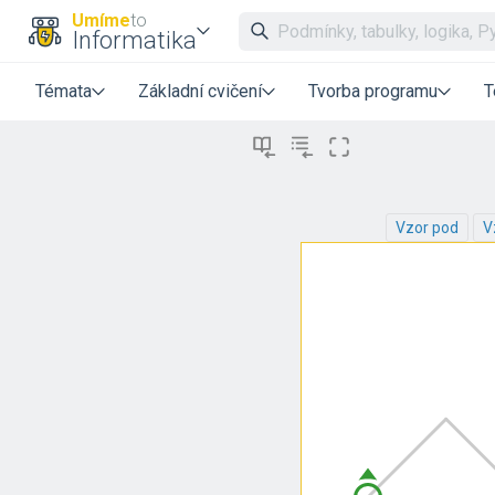
Umíme
to
Informatika
Témata
Základní cvičení
Tvorba programu
T
Vzor pod
V