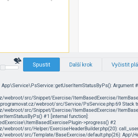
Spustit
Další krok
Vyčistit pl
r: App\Service\PsService::getUserItemStatusByPs(): Argument #1
/webroot/src/Snippet/Exercise/ItemBasedExercise/ItemBasedE
programovat.cz/webroot/src/Service/PsService.php:69 Stack t
/webroot/src/Snippet/Exercise/ItemBasedExercise/ItemBased
ItemStatusByPs() #1 [internal function]:
edExercise\ItemBasedExercisePlugin->progress() #2
webroot/src/Helper/ExerciseHeaderBuilder.php(20): call_user
webroot/src/Template/BaseExercise/default.php(26): App\He