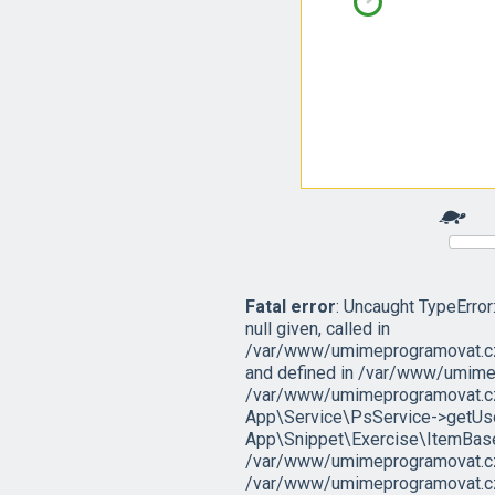
Fatal error
: Uncaught TypeErro
null given, called in
/var/www/umimeprogramovat.cz
and defined in /var/www/umime
/var/www/umimeprogramovat.cz
App\Service\PsService->getUser
App\Snippet\Exercise\ItemBas
/var/www/umimeprogramovat.cz/
/var/www/umimeprogramovat.cz/