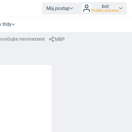
bot
Můj postup
Pořiďte si licenci
 třídy