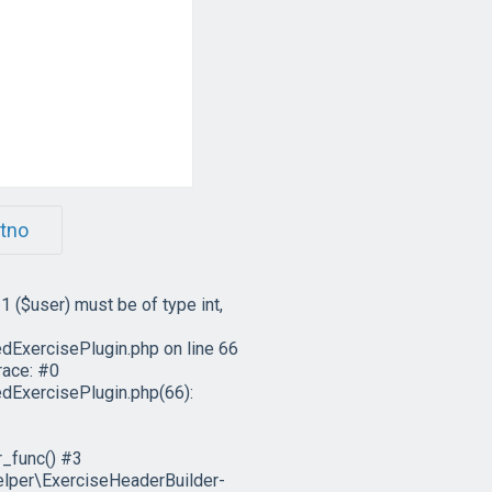
átno
 ($user) must be of type int,
xercisePlugin.php on line 66
race: #0
ExercisePlugin.php(66):
_func() #3
lper\ExerciseHeaderBuilder-