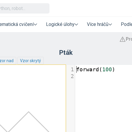
ematická cvičení
Logické úlohy
Více hráčů
Podle
Pták
zor nad
Vzor skrytý
1
forward
(
100
)
2