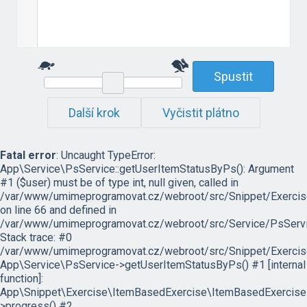
Spustit
Další krok
Vyčistit plátno
Fatal error
: Uncaught TypeError:
App\Service\PsService::getUserItemStatusByPs(): Argument
#1 ($user) must be of type int, null given, called in
/var/www/umimeprogramovat.cz/webroot/src/Snippet/Exercis
on line 66 and defined in
/var/www/umimeprogramovat.cz/webroot/src/Service/PsServi
Stack trace: #0
/var/www/umimeprogramovat.cz/webroot/src/Snippet/Exercis
App\Service\PsService->getUserItemStatusByPs() #1 [internal
function]:
App\Snippet\Exercise\ItemBasedExercise\ItemBasedExercise
>progress() #2