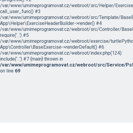
/var/www/umimeprogramovat.cz/webroot/src/Helper/ExerciseH
call_user_func() #3
/var/www/umimeprogramovat.cz/webroot/src/Template/BaseExe
App\Helper\ExerciseHeaderBuilder->render() #4
/var/www/umimeprogramovat.cz/webroot/src/Controller/BaseE
require('...') #5
/var/www/umimeprogramovat.cz/webroot/exercise/turtlePytho
App\Controller\BaseExercise->renderDefault() #6
/var/www/umimeprogramovat.cz/webroot/index.php(124):
include('...') #7 {main} thrown in
/var/www/umimeprogramovat.cz/webroot/src/Service/PsS
on line
69