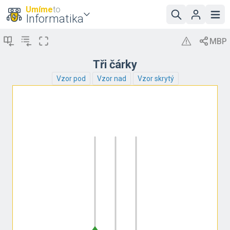
Umíme
to
Informatika
Tři čárky
Vzor pod
Vzor nad
Vzor skrytý