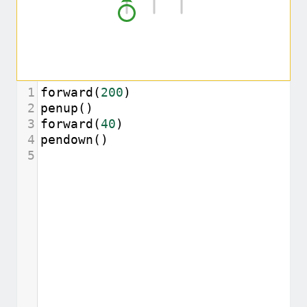
1
forward
(
200
)
2
penup
()
3
forward
(
40
)
4
pendown
()
5