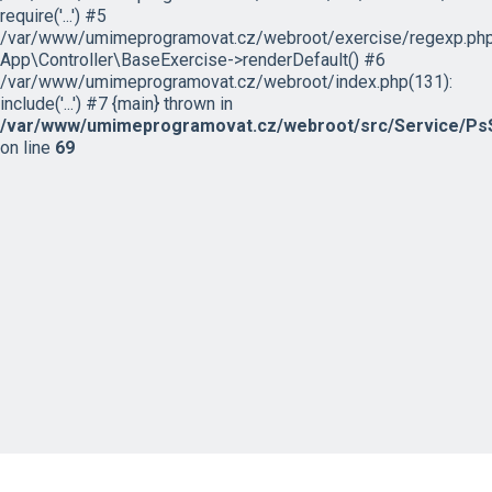
require('...') #5
/var/www/umimeprogramovat.cz/webroot/exercise/regexp.php
App\Controller\BaseExercise->renderDefault() #6
/var/www/umimeprogramovat.cz/webroot/index.php(131):
include('...') #7 {main} thrown in
/var/www/umimeprogramovat.cz/webroot/src/Service/PsS
on line
69