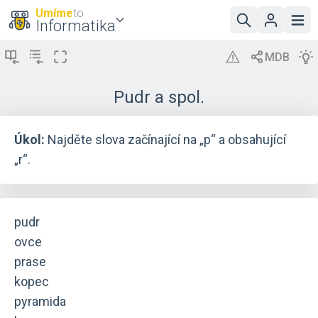
Umíme
to
Informatika
Pudr a spol.
Úkol:
Najděte slova začínající na „p“ a obsahující
„r“.
pudr
ovce
prase
kopec
pyramida