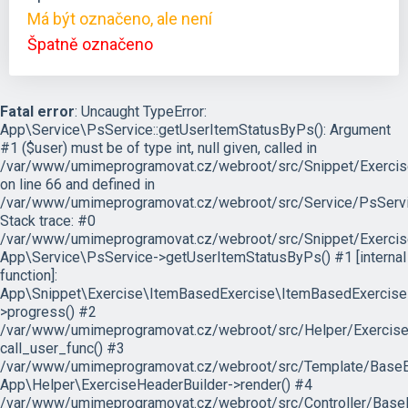
Má být označeno, ale není
Špatně označeno
Fatal error
: Uncaught TypeError:
App\Service\PsService::getUserItemStatusByPs(): Argument
#1 ($user) must be of type int, null given, called in
/var/www/umimeprogramovat.cz/webroot/src/Snippet/Exercis
on line 66 and defined in
/var/www/umimeprogramovat.cz/webroot/src/Service/PsServi
Stack trace: #0
/var/www/umimeprogramovat.cz/webroot/src/Snippet/Exercis
App\Service\PsService->getUserItemStatusByPs() #1 [internal
function]:
App\Snippet\Exercise\ItemBasedExercise\ItemBasedExercise
>progress() #2
/var/www/umimeprogramovat.cz/webroot/src/Helper/ExerciseH
call_user_func() #3
/var/www/umimeprogramovat.cz/webroot/src/Template/BaseExe
App\Helper\ExerciseHeaderBuilder->render() #4
/var/www/umimeprogramovat.cz/webroot/src/Controller/BaseE