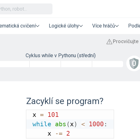
ematická cvičení
Logické úlohy
Více hráčů
Podle
Cyklus while v Pythonu (střední)
Zacyklí se program?
x 
=
101
while
abs
(
x
)
<
1000
:
    x 
-=
2