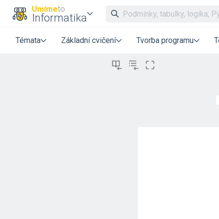
Umíme
to
Informatika
Témata
Základní cvičení
Tvorba programu
T