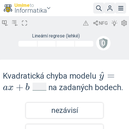
Umíme
to
Informatika
Lineární regrese (lehké)
\hat{y
^
=
Kvadratická chyba modelu
y
_
+
= ax 
na zadaných bodech.
a
x
b
b
nezávisí