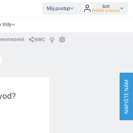
bot
Můj postup
Pořiďte si licenci
 třídy
NAPIŠTE NÁM
bvod?