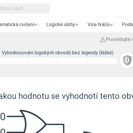
ematická cvičení
Logické úlohy
Více hráčů
Podle
Vyhodnocování logických obvodů bez legendy (těžké)
akou hodnotu se vyhodnotí tento o