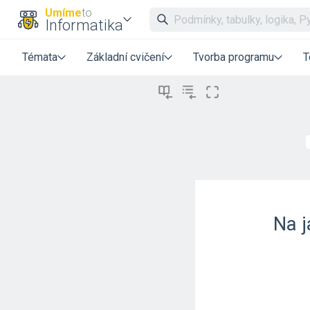
Umíme
to
Informatika
Témata
Základní cvičení
Tvorba programu
T
Na j