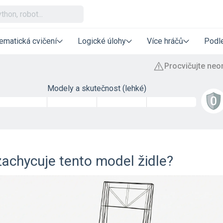
ematická cvičení
Logické úlohy
Více hráčů
Podle
Modely a skutečnost (lehké)
zachycuje tento model židle?