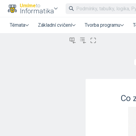
Umíme
to
Informatika
Témata
Základní cvičení
Tvorba programu
T
Co 