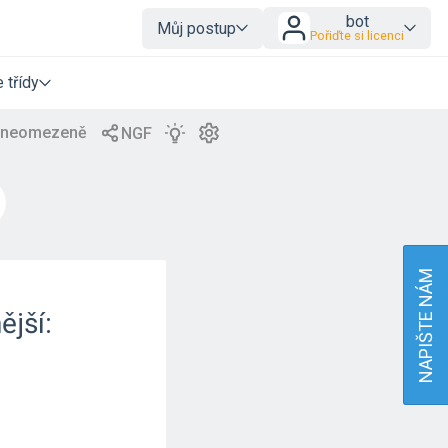
bot
Můj postup
Pořiďte si licenci
 třídy
NAPIŠTE NÁM
ější: