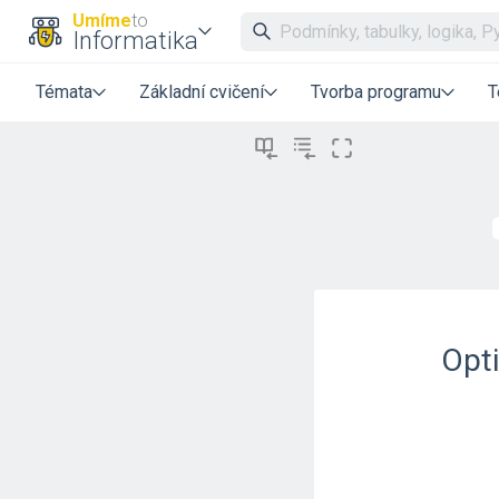
Umíme
to
Informatika
Témata
Základní cvičení
Tvorba programu
T
Opti