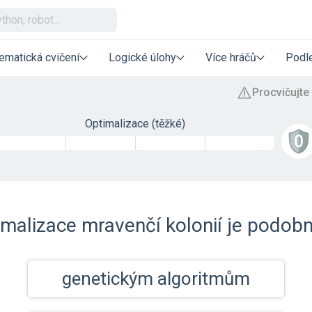
ematická cvičení
Logické úlohy
Více hráčů
Podle
Optimalizace (těžké)
malizace mravenčí kolonií je podobn
genetickým algoritmům