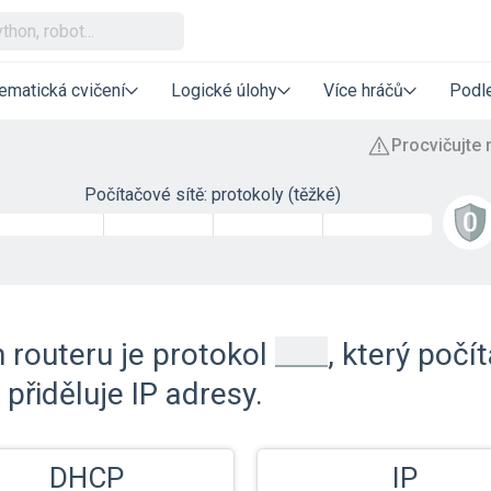
ematická cvičení
Logické úlohy
Více hráčů
Podle
Počítačové sítě: protokoly (těžké)
_
routeru je protokol
, který poč
 přiděluje IP adresy.
DHCP
IP