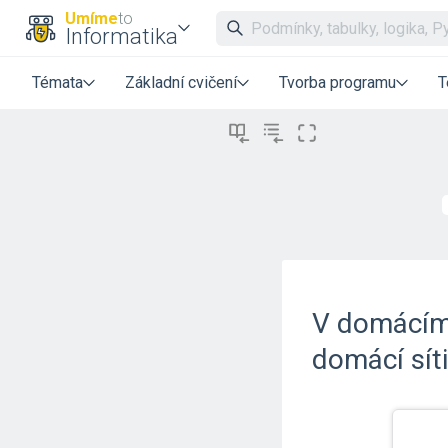
Umíme
to
Informatika
Témata
Základní cvičení
Tvorba programu
T
V domácím 
domácí síti