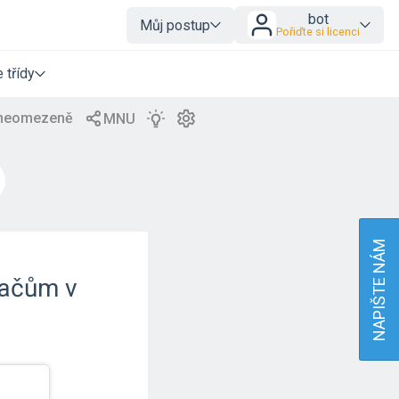
bot
Můj postup
Pořiďte si licenci
 třídy
NAPIŠTE NÁM
ítačům v