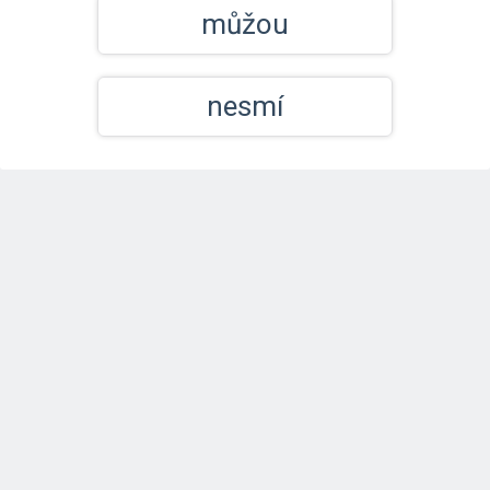
můžou
nesmí