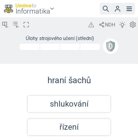
Umíme
to
Informatika
Úlohy strojového učení (střední)
hraní šachů
shlukování
řízení