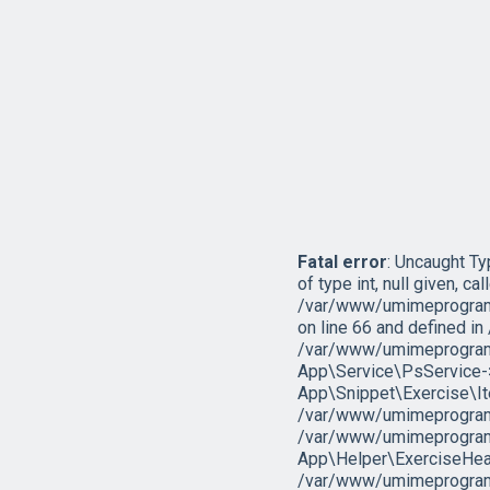
Fatal error
: Uncaught T
of type int, null given, cal
/var/www/umimeprogramo
on line 66 and defined 
/var/www/umimeprogramo
App\Service\PsService->g
App\Snippet\Exercise\I
/var/www/umimeprogramov
/var/www/umimeprogramo
App\Helper\ExerciseHead
/var/www/umimeprogramov