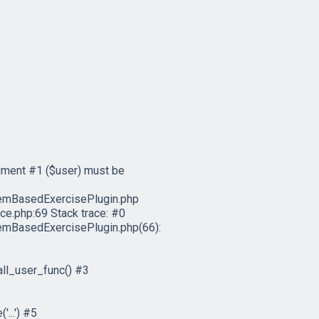
ument #1 ($user) must be
emBasedExercisePlugin.php
e.php:69 Stack trace: #0
mBasedExercisePlugin.php(66):
ll_user_func() #3
...') #5