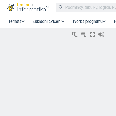
Umíme
to
Informatika
Témata
Základní cvičení
Tvorba programu
T