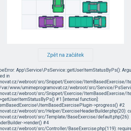
Zpět na začátek
ypeError: App\Service\PsService::getUserItemStatusByPs(): Arg
led in
vat.cz/webroot/src/Snippet/Exercise/ItemBasedExercise/It
in /var/www/umimeprogramovat.cz/webroot/src/Service/PsServic
vat.cz/webroot/src/Snippet/Exercise/ItemBasedExercise/Ite
etUserItemStatusByPs() #1 [internal function]:
temBasedExercise\ItemBasedExercisePlugin->progress() #2
at.cz/webroot/src/Helper/ExerciseHeaderBuilder.php(20): ca
vat.cz/webroot/src/Template/BaseExercise/default.php(26):
erBuilder->render() #4
at.cz/webroot/src/Controller/BaseExercise.php(119): require('