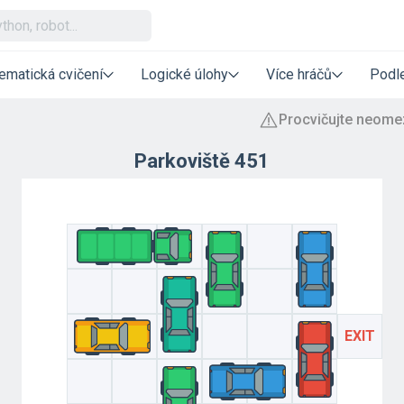
ematická cvičení
Logické úlohy
Více hráčů
Podle
Parkoviště 451
EXIT