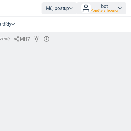
bot
Můj postup
Pořiďte si licenci
 třídy