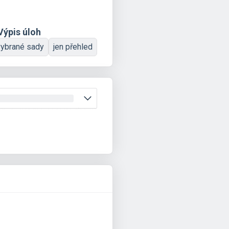
Výpis úloh
vybrané sady
jen přehled