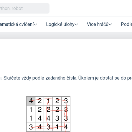
ematická cvičení
Logické úlohy
Více hráčů
Podle
ti. Skáčete vždy podle zadaného čísla. Úkolem je dostat se do p