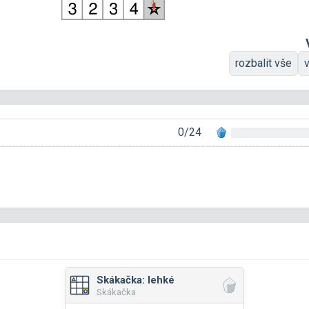
rozbalit vše
0/24
Skákačka: lehké
Skákačka