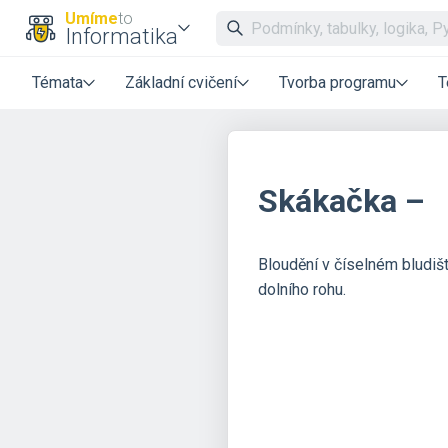
Umíme
to
Informatika
Témata
Základní cvičení
Tvorba programu
T
Skákačka –
Bloudění v číselném bludiš
dolního rohu.