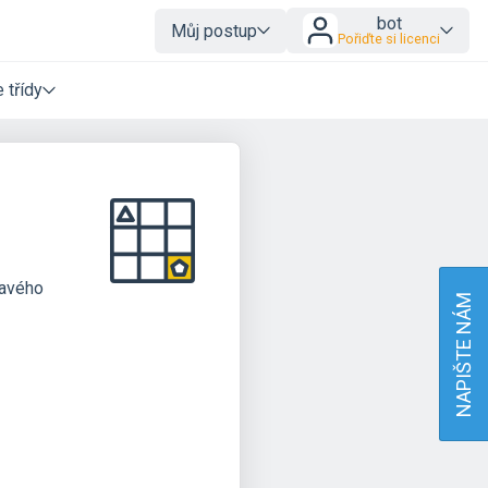
bot
Můj postup
Pořiďte si licenci
 třídy
ravého
NAPIŠTE NÁM