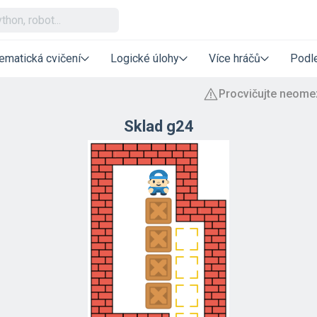
ematická cvičení
Logické úlohy
Více hráčů
Podle
Sklad g24