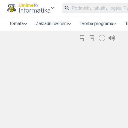
Umíme
to
Informatika
Témata
Základní cvičení
Tvorba programu
T