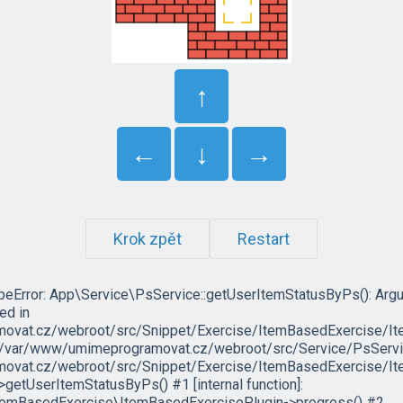
↑
←
↓
→
Krok zpět
Restart
ypeError: App\Service\PsService::getUserItemStatusByPs(): Arg
led in
vat.cz/webroot/src/Snippet/Exercise/ItemBasedExercise/It
in /var/www/umimeprogramovat.cz/webroot/src/Service/PsServic
vat.cz/webroot/src/Snippet/Exercise/ItemBasedExercise/Ite
etUserItemStatusByPs() #1 [internal function]:
temBasedExercise\ItemBasedExercisePlugin->progress() #2