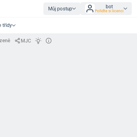
bot
Můj postup
Pořiďte si licenci
 třídy