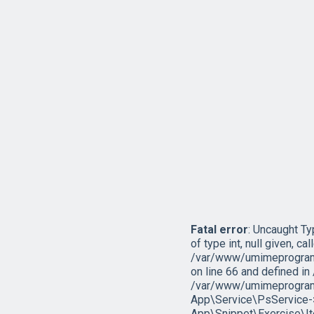
Fatal error
: Uncaught T
of type int, null given, cal
/var/www/umimeprogramo
on line 66 and defined 
/var/www/umimeprogramo
App\Service\PsService->g
App\Snippet\Exercise\I