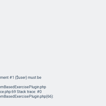
ument #1 ($user) must be
emBasedExercisePlugin.php
e.php:69 Stack trace: #0
mBasedExercisePlugin.php(66):