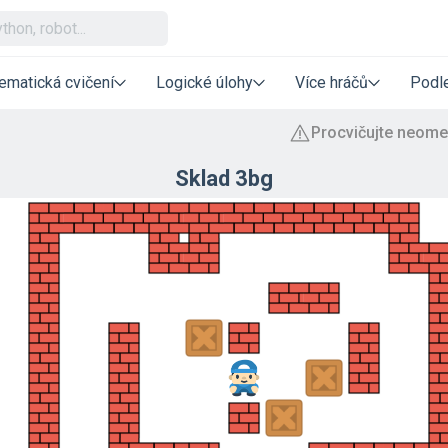
ematická cvičení
Logické úlohy
Více hráčů
Podle
Sklad 3bg