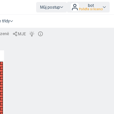
bot
Můj postup
Pořiďte si licenci
 třídy