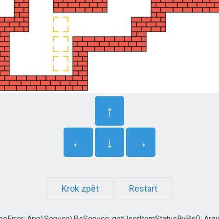
↑
←
↓
→
Krok zpět
Restart
ypeError: App\Service\PsService::getUserItemStatusByPs(): Arg