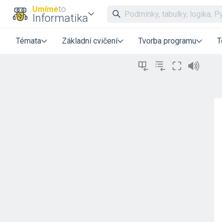
Umíme
to
Informatika
Témata
Základní cvičení
Tvorba programu
T