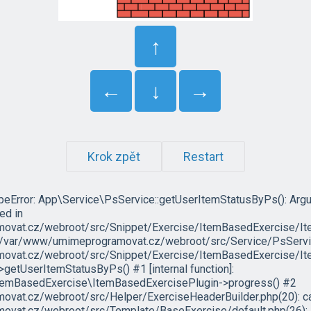
↑
←
↓
→
Krok zpět
Restart
ypeError: App\Service\PsService::getUserItemStatusByPs(): Arg
led in
vat.cz/webroot/src/Snippet/Exercise/ItemBasedExercise/It
in /var/www/umimeprogramovat.cz/webroot/src/Service/PsServic
vat.cz/webroot/src/Snippet/Exercise/ItemBasedExercise/Ite
etUserItemStatusByPs() #1 [internal function]:
temBasedExercise\ItemBasedExercisePlugin->progress() #2
at.cz/webroot/src/Helper/ExerciseHeaderBuilder.php(20): ca
vat.cz/webroot/src/Template/BaseExercise/default.php(26):