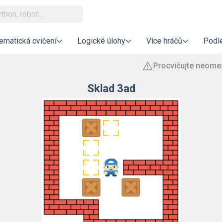
ematická cvičení
Logické úlohy
Více hráčů
Podle
Sklad 3ad