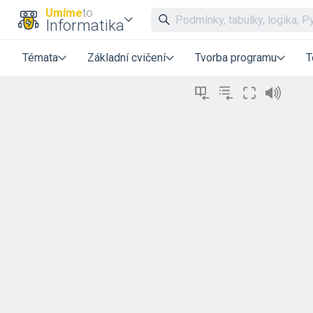
Umíme
to
Informatika
Témata
Základní cvičení
Tvorba programu
T