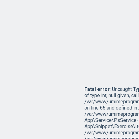
Fatal error
: Uncaught T
of type int, null given, cal
/var/www/umimeprogramo
on line 66 and defined 
/var/www/umimeprogramo
App\Service\PsService->g
App\Snippet\Exercise\I
/var/www/umimeprogramov
/var/www/umimeprogramo