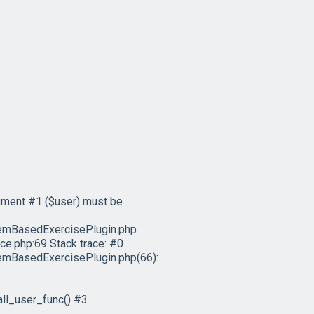
ument #1 ($user) must be
emBasedExercisePlugin.php
e.php:69 Stack trace: #0
mBasedExercisePlugin.php(66):
ll_user_func() #3