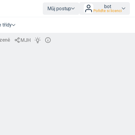
bot
Můj postup
Pořiďte si licenci
 třídy