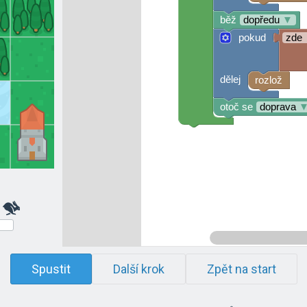
běž
dopředu
▼
pokud
zde
dělej
rozlož
otoč se
doprava
Spustit
Další krok
Zpět na start