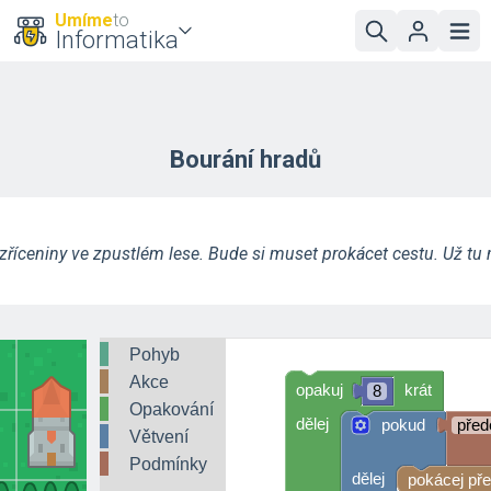
Umíme
to
Informatika
Bourání hradů
zříceniny ve zpustlém lese. Bude si muset prokácet cestu. Už tu
Pohyb
Akce
opakuj
krát
8
Opakování
dělej
pokud
pře
Větvení
Podmínky
dělej
pokácej př