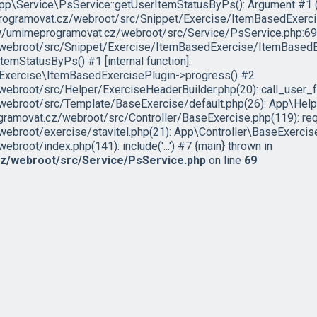
App\Service\PsService::getUserItemStatusByPs(): Argument #1 ($u
programovat.cz/webroot/src/Snippet/Exercise/ItemBasedExerc
ww/umimeprogramovat.cz/webroot/src/Service/PsService.php:69 
ebroot/src/Snippet/Exercise/ItemBasedExercise/ItemBasedEx
mStatusByPs() #1 [internal function]:
xercise\ItemBasedExercisePlugin->progress() #2
broot/src/Helper/ExerciseHeaderBuilder.php(20): call_user_f
broot/src/Template/BaseExercise/default.php(26): App\Help
movat.cz/webroot/src/Controller/BaseExercise.php(119): requir
root/exercise/stavitel.php(21): App\Controller\BaseExercise
oot/index.php(141): include('...') #7 {main} thrown in
/webroot/src/Service/PsService.php
on line
69