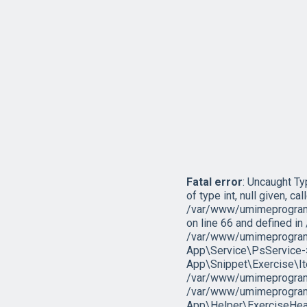
Fatal error
: Uncaught T
of type int, null given, cal
/var/www/umimeprogramo
on line 66 and defined 
/var/www/umimeprogramo
App\Service\PsService->g
App\Snippet\Exercise\I
/var/www/umimeprogramov
/var/www/umimeprogramo
App\Helper\ExerciseHead