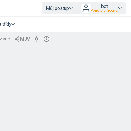
bot
Můj postup
Pořiďte si licenci
 třídy