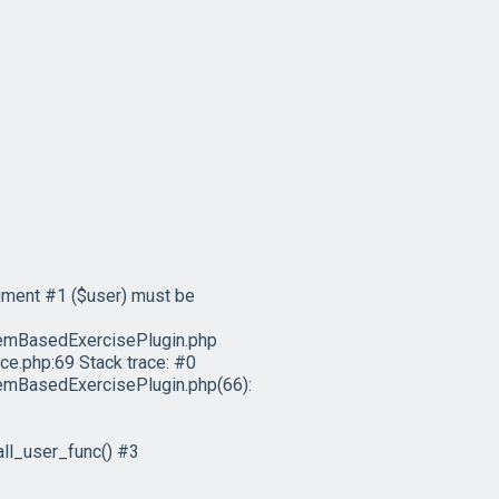
ument #1 ($user) must be
emBasedExercisePlugin.php
e.php:69 Stack trace: #0
mBasedExercisePlugin.php(66):
ll_user_func() #3