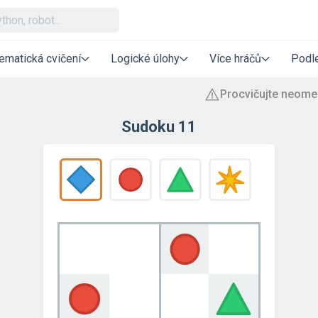
ematická cvičení
Logické úlohy
Více hráčů
Podle
Sudoku 11