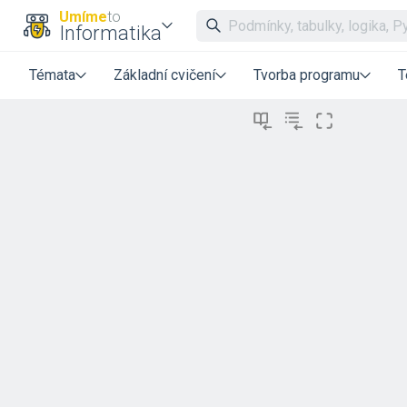
Umíme
to
Informatika
Témata
Základní cvičení
Tvorba programu
T