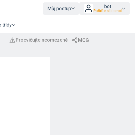
bot
Můj postup
Pořiďte si licenci
 třídy