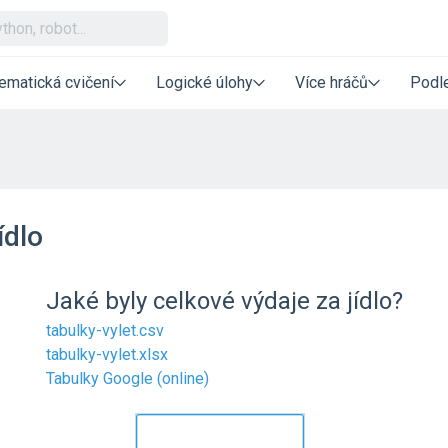
ematická cvičení
Logické úlohy
Více hráčů
Podle
ídlo
Jaké byly celkové výdaje za jídlo?
tabulky-vylet.csv
tabulky-vylet.xlsx
Tabulky Google (online)