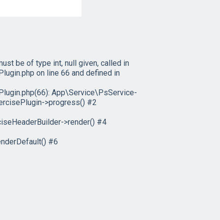
 be of type int, null given, called in
in.php on line 66 and defined in
ugin.php(66): App\Service\PsService-
ercisePlugin->progress() #2
iseHeaderBuilder->render() #4
nderDefault() #6