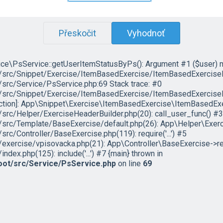
Přeskočit
Vyhodnoť
ce\PsService::getUserItemStatusByPs(): Argument #1 ($user) must
c/Snippet/Exercise/ItemBasedExercise/ItemBasedExercisePlug
rc/Service/PsService.php:69 Stack trace: #0
rc/Snippet/Exercise/ItemBasedExercise/ItemBasedExercisePl
nction]: App\Snippet\Exercise\ItemBasedExercise\ItemBasedEx
c/Helper/ExerciseHeaderBuilder.php(20): call_user_func() #3
rc/Template/BaseExercise/default.php(26): App\Helper\Exerc
/Controller/BaseExercise.php(119): require('...') #5
ercise/vpisovacka.php(21): App\Controller\BaseExercise->re
x.php(125): include('...') #7 {main} thrown in
ot/src/Service/PsService.php
on line
69