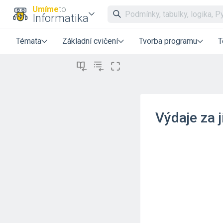
Umíme
to
Informatika
Témata
Základní cvičení
Tvorba programu
T
Výdaje za j