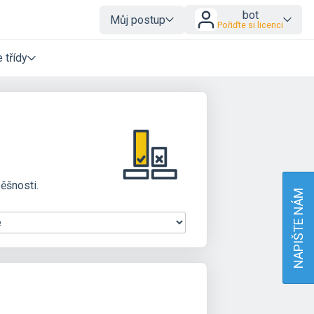
bot
Můj postup
Pořiďte si licenci
 třídy
pěšnosti.
NAPIŠTE NÁM