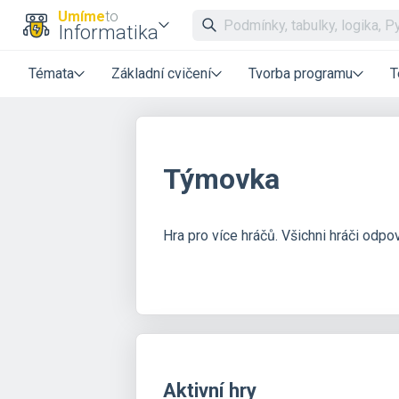
Umíme
to
Informatika
Témata
Základní cvičení
Tvorba programu
T
Týmovka
Hra pro více hráčů. Všichni hráči odpo
Aktivní hry