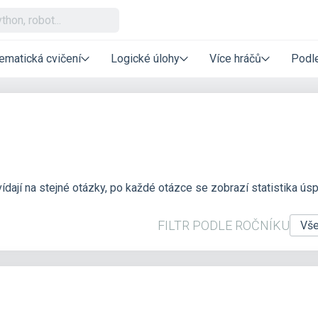
ematická cvičení
Logické úlohy
Více hráčů
Podle
vídají na stejné otázky, po každé otázce se zobrazí statistika ús
FILTR PODLE ROČNÍKU