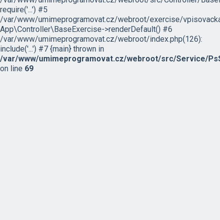
require('...') #5
/var/www/umimeprogramovat.cz/webroot/exercise/vpisovacka
App\Controller\BaseExercise->renderDefault() #6
/var/www/umimeprogramovat.cz/webroot/index.php(126):
include('...') #7 {main} thrown in
/var/www/umimeprogramovat.cz/webroot/src/Service/PsS
on line
69