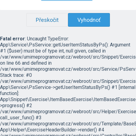
Přeskočit
Vyhodnoť
Fatal error
: Uncaught TypeError:
App\Service\PsService::getUserItemStatusByPs(): Argument
#1 ($user) must be of type int, null given, called in
/var/www/umimeprogramovat.cz/webroot/src/Snippet/Exercis
on line 66 and defined in
/var/www/umimeprogramovat.cz/webroot/src/Service/PsServi
Stack trace: #0
/var/www/umimeprogramovat.cz/webroot/src/Snippet/Exercis
App\Service\PsService->getUserItemStatusByPs() #1 [internal
function]:
App\Snippet\Exercise\ItemBasedExercise\ItemBasedExercise
>progress() #2
/var/www/umimeprogramovat.cz/webroot/src/Helper/ExerciseH
call_user_func() #3
/var/www/umimeprogramovat.cz/webroot/src/Template/BaseExe
App\Helper\ExerciseHeaderBuilder->render() #4
/var/www/umimeprogramovat.cz/webroot/src/Controller/BaseE