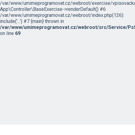
/var/www/umimeprogramovat.cz/webroot/exercise/vpisovacka
App\Controller\BaseExercise->renderDefault() #6
/var/www/umimeprogramovat.cz/webroot/index.php(126):
include('...') #7 {main} thrown in
/var/www/umimeprogramovat.cz/webroot/src/Service/PsS
on line
69