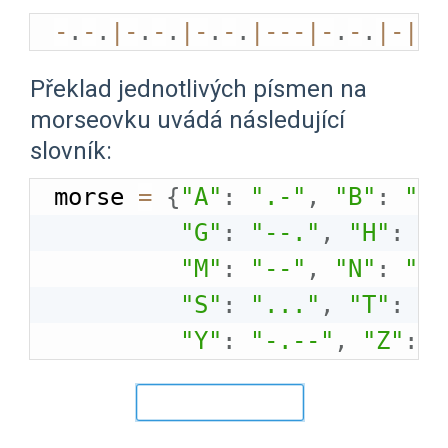
-
.
-
.
|
-
.
-
.
|
-
.
-
.
|
-
-
-
|
-
.
-
.
|
-
|
-
|
Překlad jednotlivých písmen na
morseovku uvádá následující
slovník:
morse 
=
{
"A"
:
".-"
,
"B"
:
"-.
"G"
:
"--."
,
"H"
:
".
"M"
:
"--"
,
"N"
:
"-.
"S"
:
"..."
,
"T"
:
"-
"Y"
:
"-.--"
,
"Z"
:
"