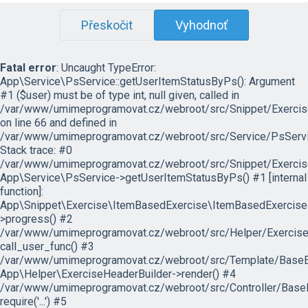
Přeskočit
Vyhodnoť
Fatal error
: Uncaught TypeError:
App\Service\PsService::getUserItemStatusByPs(): Argument
#1 ($user) must be of type int, null given, called in
/var/www/umimeprogramovat.cz/webroot/src/Snippet/Exercis
on line 66 and defined in
/var/www/umimeprogramovat.cz/webroot/src/Service/PsServi
Stack trace: #0
/var/www/umimeprogramovat.cz/webroot/src/Snippet/Exercis
App\Service\PsService->getUserItemStatusByPs() #1 [internal
function]:
App\Snippet\Exercise\ItemBasedExercise\ItemBasedExercise
>progress() #2
/var/www/umimeprogramovat.cz/webroot/src/Helper/ExerciseH
call_user_func() #3
/var/www/umimeprogramovat.cz/webroot/src/Template/BaseExe
App\Helper\ExerciseHeaderBuilder->render() #4
/var/www/umimeprogramovat.cz/webroot/src/Controller/BaseE
require('...') #5