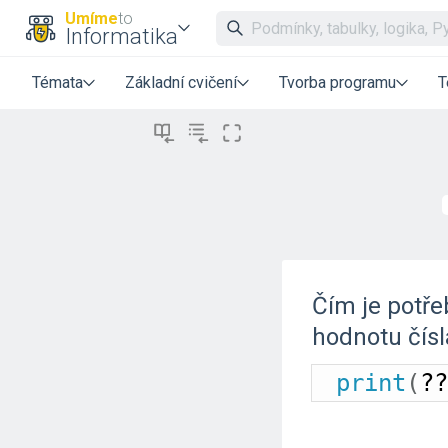
Umíme
to
Informatika
Témata
Základní cvičení
Tvorba programu
T
Čím je potře
hodnotu čísl
print
(
??