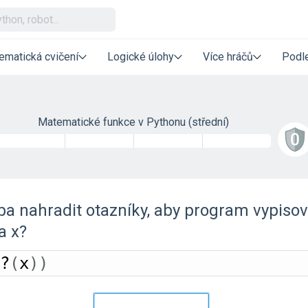
ematická cvičení
Logické úlohy
Více hráčů
Podle
Matematické funkce v Pythonu (střední)
ba nahradit otazníky, aby program vypisov
a x?
?
(
x
)
)