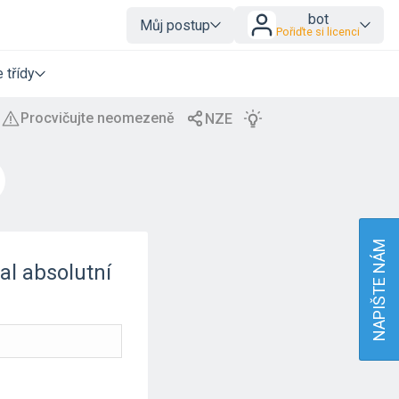
bot
Můj postup
Pořiďte si licenci
 třídy
NAPIŠTE NÁM
al absolutní