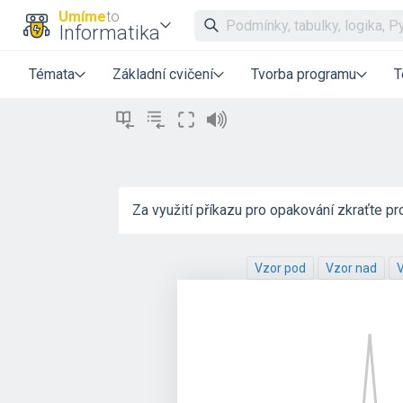
Umíme
to
Informatika
Témata
Základní cvičení
Tvorba programu
T
Za využití příkazu pro opakování zkraťte pr
Vzor pod
Vzor nad
V