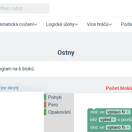
ematická cvičení
Logické úlohy
Více hráčů
Podle
Ostny
ogram na 6 bloků.
zor skrytý
Počet blok
Pohyb
Pero
Opakování
otoč se
vpravo ↻
▾
běž
vpřed
▾
o pixelů
otoč se
vpravo ↻
▾