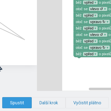
běž
vpřed
▾
o pixelů
otoč se
vlevo ↺
▾
o
běž
vpřed
▾
o pixelů
otoč se
vpravo ↻
▾
běž
vpřed
▾
o pixelů
otoč se
vlevo ↺
▾
o
běž
vpřed
▾
o pixelů
otoč se
vpravo ↻
▾
běž
vpřed
▾
o pixelů
Spustit
Další krok
Vyčistit plátno