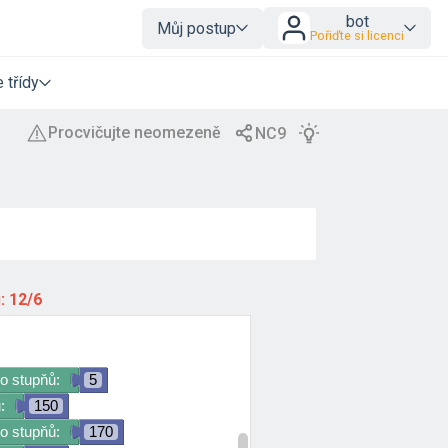
bot
Můj postup
Pořiďte si licenci
 třídy
ů:
12/6
o stupňů:
5
:
150
o stupňů:
170