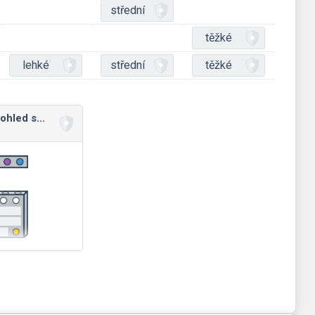
střední
těžké
lehké
střední
těžké
Padací piškvorky: pohled shora