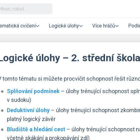
ematická cvičení
Logické úlohy
Více hráčů
Podle
Logické úlohy – 2. střední škol
V tomto tématu si můžete procvičit schopnost řešit různo
Splňování podmínek
– úlohy trénující schopnost spl
v sudoku)
Deduktivní úlohy
– úlohy trénující schopnost zkombin
platný logický závěr
Bludiště a hledání cest
– úlohy trénující schopnost naj
včetně skákání a prokopávání zdí)