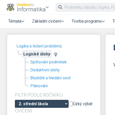
Umíme
to
Informatika
Témata
Základní cvičení
Tvorba programu
T
Logika a řešení problémů
Logické úlohy
Splňování podmínek
Deduktivní úlohy
Bludiště a hledání cest
Plánování
FILTR PODLE ROČNÍKU
Úzký výběr
CVIČENÍ