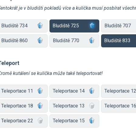
entokrát je v bludišti pokladů více a kulička musí posbírat všech
Bludiště 734
Bludiště 725
Bludiště 707
Bludiště 860
Bludiště 770
Bludiště 833
Teleport
Kromě kutálení se kulička může také teleportovat!
Teleportace 11
Teleportace 14
Teleportace 1
Teleportace 18
Teleportace 13
Teleportace 1
Teleportace 22
Teleportace 15