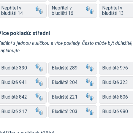
Nepřítel v
Nepřítel v
Nepřítel v
bludišti 14
bludišti 16
bludišti 13
Více pokladů: střední
adání s jednou kuličkou a více poklady. Často může být důležité,
naplánujte…
Bludiště 330
Bludiště 289
Bludiště 976
Bludiště 941
Bludiště 204
Bludiště 323
Bludiště 842
Bludiště 221
Bludiště 806
Bludiště 217
Bludiště 203
Bludiště 980