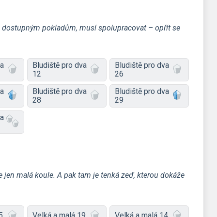
ře dostupným pokladům, musí spolupracovat – opřít se
va
Bludiště pro dva
Bludiště pro dva
12
26
va
Bludiště pro dva
Bludiště pro dva
28
29
va
jde jen malá koule. A pak tam je tenká zeď, kterou dokáže
5
Velká a malá 19
Velká a malá 14