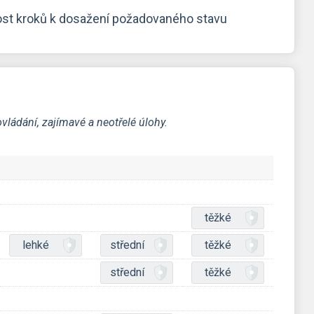
nost kroků k dosažení požadovaného stavu
ládání, zajímavé a neotřelé úlohy.
těžké
lehké
střední
těžké
střední
těžké