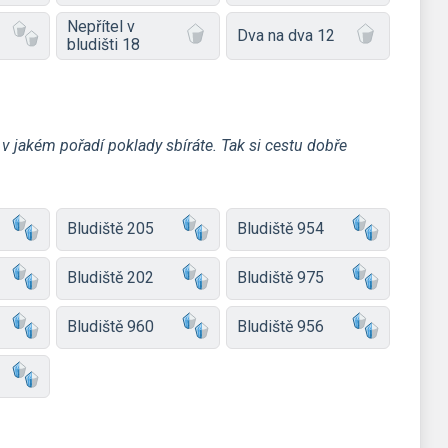
Nepřítel v
Dva na dva 12
bludišti 18
 v jakém pořadí poklady sbíráte. Tak si cestu dobře
Bludiště 205
Bludiště 954
Bludiště 202
Bludiště 975
Bludiště 960
Bludiště 956