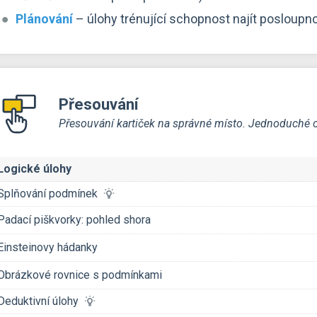
Plánování
– úlohy trénující schopnost najít posloup
Přesouvání
Přesouvání kartiček na správné místo. Jednoduché ov
Logické úlohy
Splňování podmínek
Padací piškvorky: pohled shora
Einsteinovy hádanky
Obrázkové rovnice s podmínkami
Deduktivní úlohy