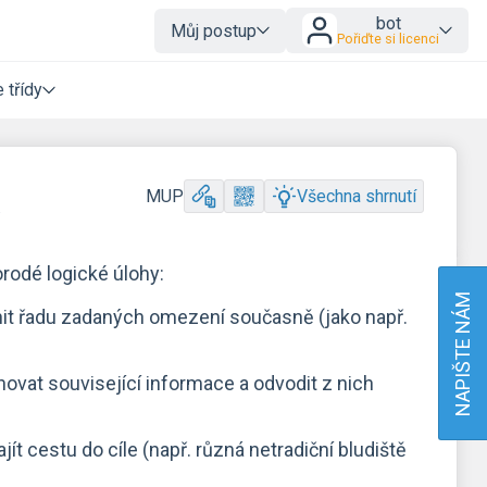
bot
Můj postup
Pořiďte si licenci
 třídy
a
MUP
Všechna shrnutí
rodé logické úlohy:
NAPIŠTE NÁM
nit řadu zadaných omezení současně (jako např.
ovat související informace a odvodit z nich
ít cestu do cíle (např. různá netradiční bludiště