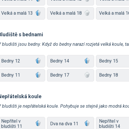
Velká a malá 13
Velká a malá 18
Velká a malá 1
Bludiště s bednami
 bludišti jsou bedny. Když do bedny narazí rozjetá velká koule, ta
Bedny 12
Bedny 14
Bedny 15
Bedny 11
Bedny 17
Bedny 18
Nepřátelská koule
 bludišti je nepřátelská koule. Pohybuje se stejně jako modrá koule
Nepřítel v
Nepřítel v
Dva na dva 11
bludišti 11
bludišti 14