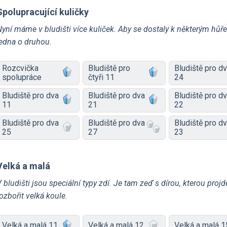
Spolupracující kuličky
Nyní máme v bludišti více kuliček. Aby se dostaly k některým hů
edna o druhou.⁠⁠⁠⁠⁠⁠
Rozcvička
Bludiště pro
Bludiště pro d
spolupráce
čtyři 11
24
Bludiště pro dva
Bludiště pro dva
Bludiště pro d
11
21
22
Bludiště pro dva
Bludiště pro dva
Bludiště pro d
25
27
23
Velká a malá
 bludišti jsou speciální typy zdí. Je tam zeď s dírou, kterou pro
ozbořit velká koule.
Velká a malá 11
Velká a malá 12
Velká a malá 1