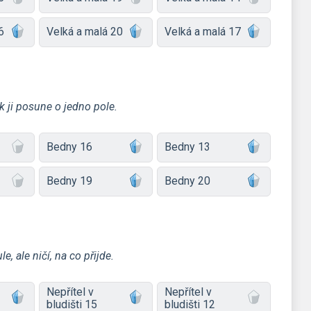
6
Velká a malá 20
Velká a malá 17
k ji posune o jedno pole.
Bedny 16
Bedny 13
Bedny 19
Bedny 20
, ale ničí, na co přijde.
Nepřítel v
Nepřítel v
bludišti 15
bludišti 12