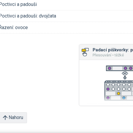
Poctivci a padouši
Poctivci a padouši: dvojčata
Řazení: ovoce
Přesouvání • těžké
Nahoru