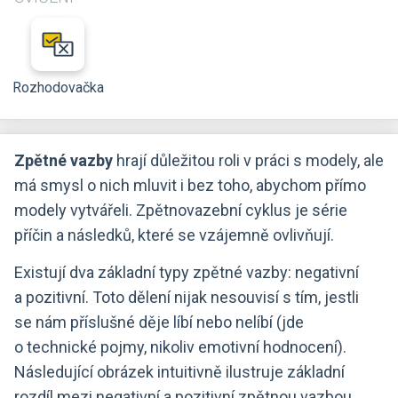
Rozhodovačka
Zpětné vazby
hrají důležitou roli v práci s modely, ale
má smysl o nich mluvit i bez toho, abychom přímo
modely vytvářeli. Zpětnovazební cyklus je série
příčin a následků, které se vzájemně ovlivňují.
Existují dva základní typy zpětné vazby: negativní
a pozitivní. Toto dělení nijak nesouvisí s tím, jestli
se nám příslušné děje líbí nebo nelíbí (jde
o technické pojmy, nikoliv emotivní hodnocení).
Následující obrázek intuitivně ilustruje základní
rozdíl mezi negativní a pozitivní zpětnou vazbou.