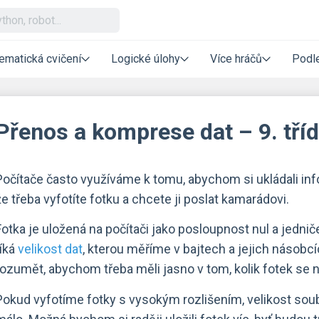
ematická cvičení
Logické úlohy
Více hráčů
Podle
Přenos a komprese dat – 9. tří
Počítače často využíváme k tomu, abychom si ukládali inf
že třeba vyfotíte fotku a chcete ji poslat kamarádovi.
Fotka je uložená na počítači jako posloupnost nul a jednič
říká
velikost dat
, kterou měříme v bajtech a jejich násobcíc
rozumět, abychom třeba měli jasno v tom, kolik fotek se
Pokud vyfotíme fotky s vysokým rozlišením, velikost sou