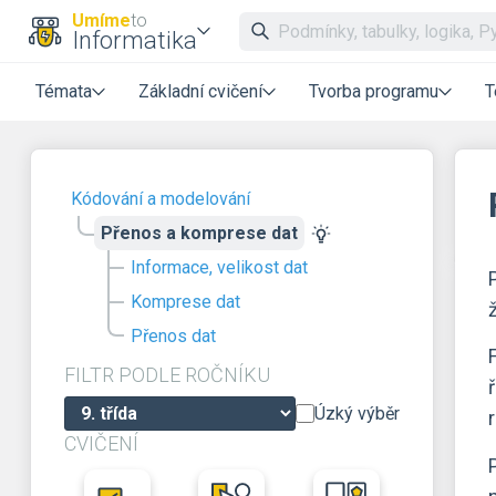
Umíme
to
Informatika
Témata
Základní cvičení
Tvorba programu
T
Kódování a modelování
Přenos a komprese dat
Informace, velikost dat
Komprese dat
Přenos dat
FILTR PODLE ROČNÍKU
Úzký výběr
CVIČENÍ