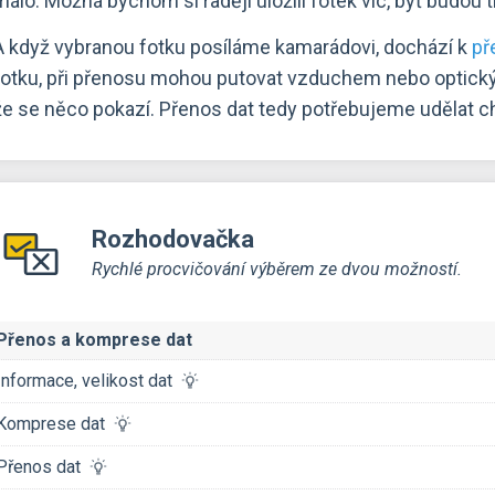
málo. Možná bychom si raději uložili fotek víc, byť budou 
A když vybranou fotku posíláme kamarádovi, dochází k
př
fotku, při přenosu mohou putovat vzduchem nebo optickým
že se něco pokazí. Přenos dat tedy potřebujeme udělat chy
Rozhodovačka
Rychlé procvičování výběrem ze dvou možností.
Přenos a komprese dat
Informace, velikost dat
Komprese dat
Přenos dat