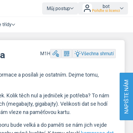
bot
Můj postup
Pořiďte si licenci
 třídy
da
M1H
Všechna shrnutí
ormace a posílali je ostatním. Dejme tomu,
NAPIŠTE NÁM
ek. Kolik těch nul a jedniček je potřeba? To nám
h (megabajty, gigabajty). Velikosti dat se hodí
 nám vleze na paměťovou kartu.
boru bude velká a do paměti se nám jich vejde