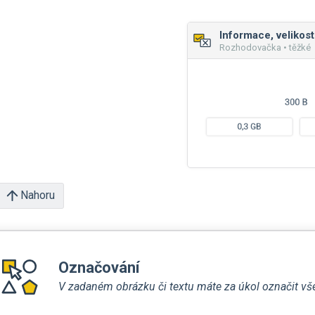
Informace, velikost
Rozhodovačka • těžké
Nahoru
Označování
V zadaném obrázku či textu máte za úkol označit všec