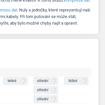
trochu méně kvalitní. K tomu slouží
komprese dat
.
enosu dat
. Nuly a jedničky, které reprezentují naši
i kabely. Při tom putování se může stát,
tře, aby bylo možné chyby najít a opravit.
lehké
střední
těžké
střední
střední