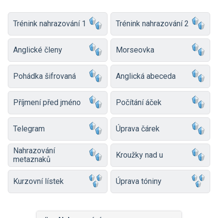
Trénink nahrazování 1
Trénink nahrazování 2
Anglické členy
Morseovka
Pohádka šifrovaná
Anglická abeceda
Příjmení před jméno
Počítání áček
Telegram
Úprava čárek
Nahrazování
Kroužky nad u
metaznaků
Kurzovní lístek
Úprava tóniny