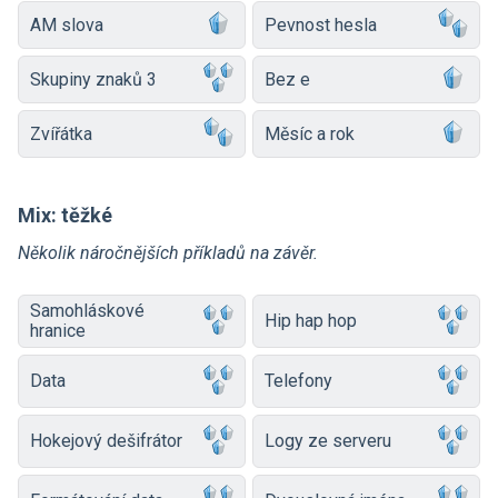
AM slova
Pevnost hesla
Skupiny znaků 3
Bez e
Zvířátka
Měsíc a rok
Mix: těžké
Několik náročnějších příkladů na závěr.
Samohláskové
Hip hap hop
hranice
Data
Telefony
Hokejový dešifrátor
Logy ze serveru