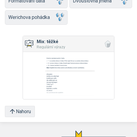
Formátování data
Dvouslovná jména
Werichova pohádka
Mix: těžké
Regulární výrazy
Nahoru