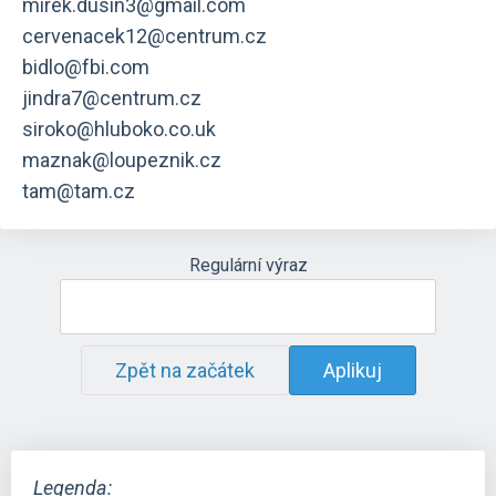
mirek.dusin3@gmail.com
cervenacek12@centrum.cz
bidlo@fbi.com
jindra7@centrum.cz
siroko@hluboko.co.uk
maznak@loupeznik.cz
tam@tam.cz
Regulární výraz
Zpět na začátek
Aplikuj
Legenda: