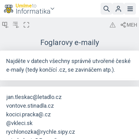
Umíme
to
Informatika
Foglarovy e-maily
Najděte v datech všechny správně utvořené české
e-maily (tedy končící .cz, se zavináčem atp.).
jan.tleskac@letadlo.cz
vontove.stinadla.cz
kocici.pracka@.cz
@vkleci.sk
rychlonozka@rychle.sipy.cz