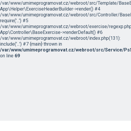
/var/www/umimeprogramovat.cz/webroot/src/Template/BaseExe
App\Helper\ExerciseHeaderBuilder->render() #4
/var/www/umimeprogramovat.cz/webroot/src/Controller/BaseE
require('...') #5
/var/www/umimeprogramovat.cz/webroot/exercise/regexp.php
App\Controller\BaseExercise->renderDefault() #6
/var/www/umimeprogramovat.cz/webroot/index.php(131):
include('...') #7 {main} thrown in
/var/www/umimeprogramovat.cz/webroot/src/Service/PsS
on line
69