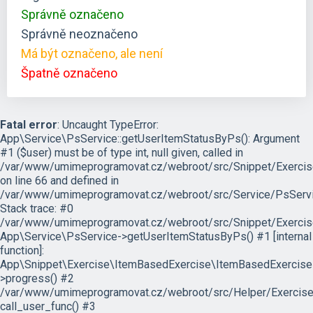
Správně označeno
Správně neoznačeno
Má být označeno, ale není
Špatně označeno
Fatal error
: Uncaught TypeError:
App\Service\PsService::getUserItemStatusByPs(): Argument
#1 ($user) must be of type int, null given, called in
/var/www/umimeprogramovat.cz/webroot/src/Snippet/Exercis
on line 66 and defined in
/var/www/umimeprogramovat.cz/webroot/src/Service/PsServi
Stack trace: #0
/var/www/umimeprogramovat.cz/webroot/src/Snippet/Exercis
App\Service\PsService->getUserItemStatusByPs() #1 [internal
function]:
App\Snippet\Exercise\ItemBasedExercise\ItemBasedExercise
>progress() #2
/var/www/umimeprogramovat.cz/webroot/src/Helper/ExerciseH
call_user_func() #3