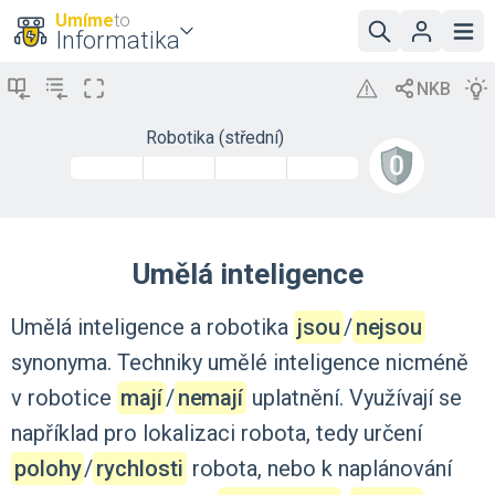
Umíme
to
Informatika
Robotika (střední)
Umělá inteligence
Umělá
inteligence
a
robotika
jsou
‍/‌
nejsou
synonyma.
Techniky
umělé
inteligence
nicméně
v
robotice
mají
‍/‌
nemají
uplatnění.
Využívají
se
například
pro
lokalizaci
robota,
tedy
určení
polohy
‍/‌
rychlosti
robota,
nebo
k
naplánování