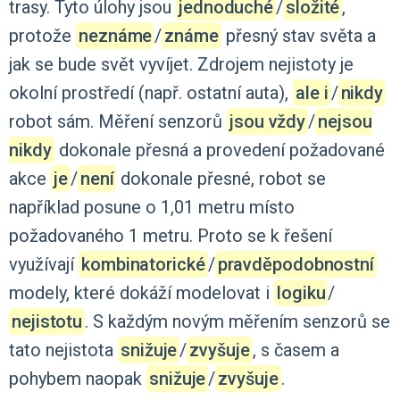
trasy.
Tyto
úlohy
jsou
jednoduché
‍/‌
složité
,
protože
neznáme
‍/‌
známe
přesný
stav
světa
a
jak
se
bude
svět
vyvíjet.
Zdrojem
nejistoty
je
okolní
prostředí
(např.
ostatní
auta),
ale i
‍/‌
nikdy
robot
sám.
Měření
senzorů
jsou vždy
‍/‌
nejsou
nikdy
dokonale
přesná
a
provedení
požadované
akce
je
‍/‌
není
dokonale
přesné,
robot
se
například
posune
o
1,01
metru
místo
požadovaného
1
metru.
Proto
se
k
řešení
využívají
kombinatorické
‍/‌
pravděpodobnostní
modely,
které
dokáží
modelovat
i
logiku
‍/‌
nejistotu
.
S
každým
novým
měřením
senzorů
se
tato
nejistota
snižuje
‍/‌
zvyšuje
,
s
časem
a
pohybem
naopak
snižuje
‍/‌
zvyšuje
.