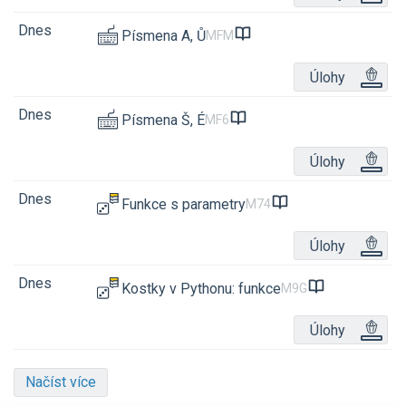
Dnes
Písmena A, Ů
MFM
Úlohy
Dnes
Písmena Š, É
MF6
Úlohy
Dnes
Funkce s parametry
M74
Úlohy
Dnes
Kostky v Pythonu: funkce
M9G
Úlohy
Načíst více