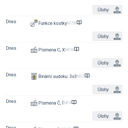
Úlohy
Dnes
Funkce kostky
M7W
Úlohy
Dnes
Písmena C, X
MFW
Úlohy
Dnes
Binární sudoku: 3x3
NR2
Úlohy
Dnes
Písmena Č, Í
MF4
Úlohy
Dnes