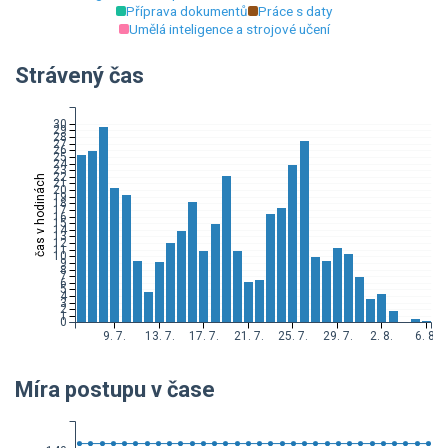
Příprava dokumentů
Práce s daty
Umělá inteligence a strojové učení
Strávený čas
30
29
28
27
26
25
24
23
22
čas v hodinách
21
20
19
18
17
16
15
14
13
12
11
10
9
8
7
6
5
4
3
2
1
0
9. 7.
13. 7.
17. 7.
21. 7.
25. 7.
29. 7.
2. 8.
6. 8.
Míra postupu v čase