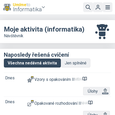
Umíme
to
Informatika
Moje aktivita (informatika)
Návštěvník
Naposledy řešená cvičení
Všechna nedávná aktivita
Jen splněné
Dnes
Vzory s opakováním II
MBH
Úlohy
Dnes
Opakované rozhodování II
NH4