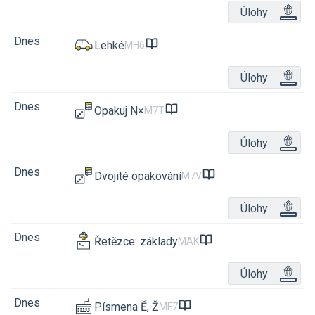
Úlohy
Dnes
Lehké
MH6
Úlohy
Dnes
Opakuj N×
M7T
Úlohy
Dnes
Dvojité opakování
M7V
Úlohy
Dnes
Řetězce: základy
MAK
Úlohy
Dnes
Písmena Ě, Ž
MF7