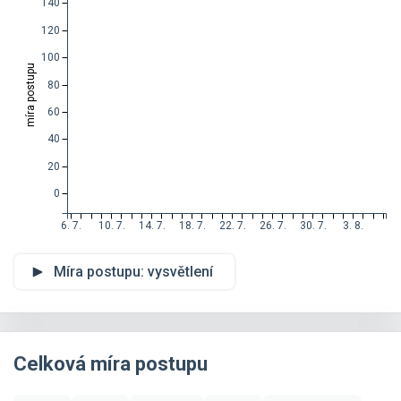
140
120
100
míra postupu
80
60
40
20
0
6. 7.
10. 7.
14. 7.
18. 7.
22. 7.
26. 7.
30. 7.
3. 8.
Míra postupu: vysvětlení
Celková míra postupu