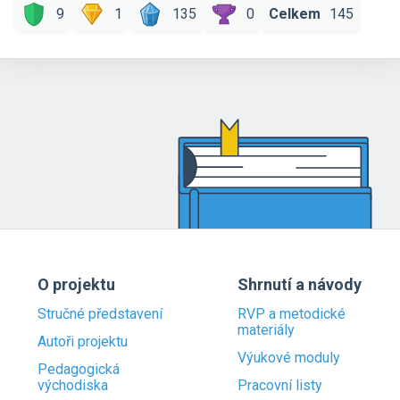
9
1
135
0
Celkem
145
O projektu
Shrnutí a návody
Stručné představení
RVP a metodické
materiály
Autoři projektu
Výukové moduly
Pedagogická
východiska
Pracovní listy