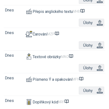
Úlohy
Dnes
Přepis anglického textu
MHB
Úlohy
Dnes
Čarování
MZP
Úlohy
Dnes
Textové obrázky
MAO
Úlohy
Dnes
Písmeno Ý a opakování
MF9
Úlohy
Dnes
Doplňkový kód
NRF