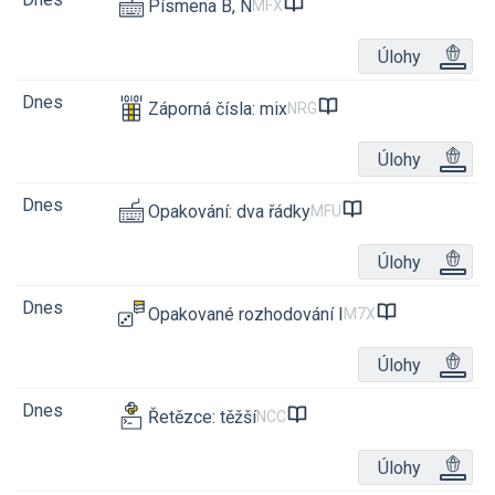
Písmena B, N
MFX
Úlohy
Dnes
Záporná čísla: mix
NRG
Úlohy
Dnes
Opakování: dva řádky
MFU
Úlohy
Dnes
Opakované rozhodování I
M7X
Úlohy
Dnes
Řetězce: těžší
NCC
Úlohy