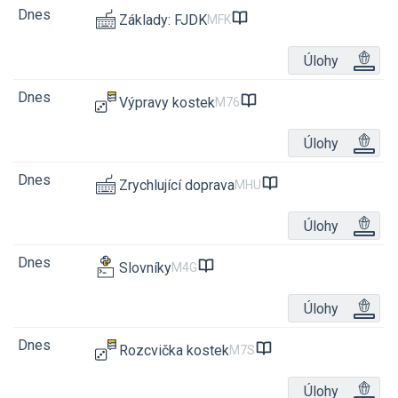
Dnes
Základy: FJDK
MFK
Úlohy
Dnes
Výpravy kostek
M76
Úlohy
Dnes
Zrychlující doprava
MHU
Úlohy
Dnes
Slovníky
M4G
Úlohy
Dnes
Rozcvička kostek
M7S
Úlohy