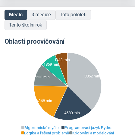
Měsíc
3 měsíce
Toto pololetí
Tento školní rok
Oblasti procvičování
00
1413 min.
00
1869 min.
00
00
8852 min.
2533 min.
00
00
00
00
4368 min.
00
00
4580 min.
00
0
00
Algoritmické myšlení
Programovací jazyk Python
0
Logika a řešení problémů
Kódování a modelování