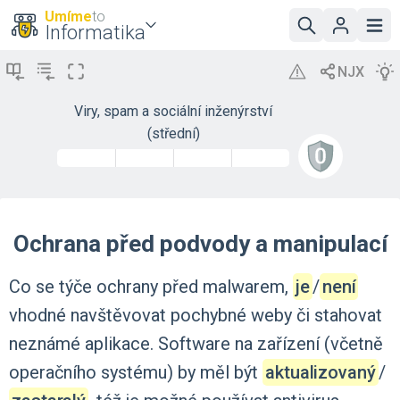
Umíme
to
Informatika
Viry, spam a sociální inženýrství
(střední)
Ochrana před podvody a manipulací
Co
se
týče
ochrany
před
malwarem,
je
‍/‌
není
vhodné
navštěvovat
pochybné
weby
či
stahovat
neznámé
aplikace.
Software
na
zařízení
(včetně
operačního
systému)
by
měl
být
aktualizovaný
‍/‌