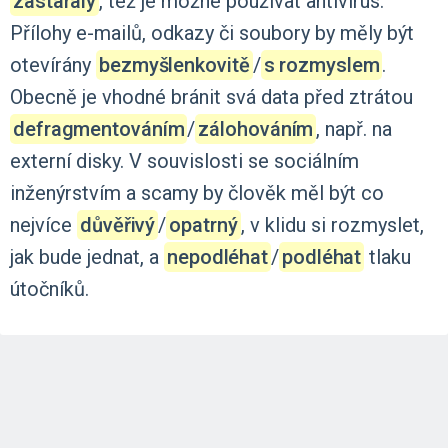
zastaralý
,
též
je
možné
používat
antivirus.
Přílohy
e-mailů,
odkazy
či
soubory
by
měly
být
otevírány
bezmyšlenkovitě
‍/‌
s rozmyslem
.
Obecně
je
vhodné
bránit
svá
data
před
ztrátou
defragmentováním
‍/‌
zálohováním
,
např.
na
externí
disky.
V
souvislosti
se
sociálním
inženýrstvím
a
scamy
by
člověk
měl
být
co
nejvíce
důvěřivý
‍/‌
opatrný
,
v
klidu
si
rozmyslet,
jak
bude
jednat,
a
nepodléhat
‍/‌
podléhat
tlaku
útočníků.