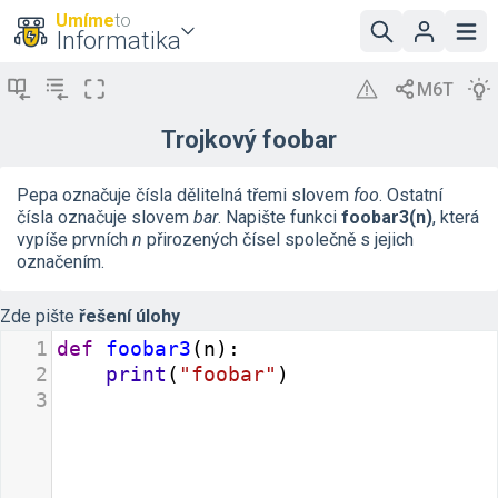
Umíme
to
Informatika
Trojkový foobar
Pepa označuje čísla dělitelná třemi slovem
foo
. Ostatní
čísla označuje slovem
bar
. Napište funkci
foobar3(n)
, která
vypíše prvních
n
přirozených čísel společně s jejich
označením.
Zde pište
řešení úlohy
1
def
foobar3
(
n
):
2
print
(
"foobar"
)
3