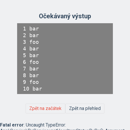
Očekávaný výstup
1 bar

2 bar

3 foo

4 bar

5 bar

6 foo

7 bar

8 bar

9 foo

Zpět na začátek
Zpět na přehled
Fatal error
: Uncaught TypeError: