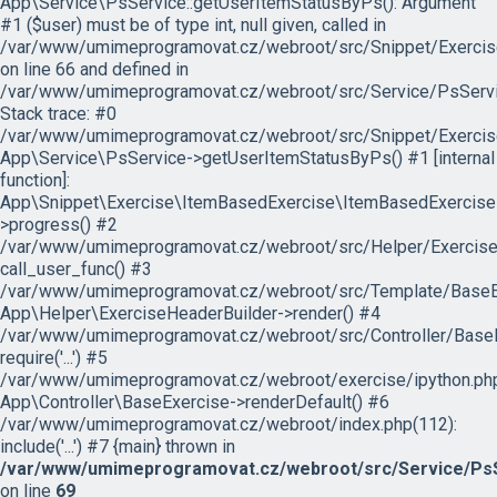
App\Service\PsService::getUserItemStatusByPs(): Argument
#1 ($user) must be of type int, null given, called in
/var/www/umimeprogramovat.cz/webroot/src/Snippet/Exercis
on line 66 and defined in
/var/www/umimeprogramovat.cz/webroot/src/Service/PsServi
Stack trace: #0
/var/www/umimeprogramovat.cz/webroot/src/Snippet/Exercis
App\Service\PsService->getUserItemStatusByPs() #1 [internal
function]:
App\Snippet\Exercise\ItemBasedExercise\ItemBasedExercise
>progress() #2
/var/www/umimeprogramovat.cz/webroot/src/Helper/ExerciseH
call_user_func() #3
/var/www/umimeprogramovat.cz/webroot/src/Template/BaseExe
App\Helper\ExerciseHeaderBuilder->render() #4
/var/www/umimeprogramovat.cz/webroot/src/Controller/BaseE
require('...') #5
/var/www/umimeprogramovat.cz/webroot/exercise/ipython.php
App\Controller\BaseExercise->renderDefault() #6
/var/www/umimeprogramovat.cz/webroot/index.php(112):
include('...') #7 {main} thrown in
/var/www/umimeprogramovat.cz/webroot/src/Service/PsS
on line
69