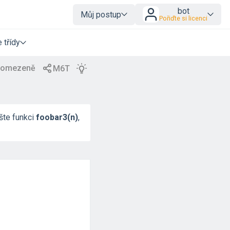
bot
Můj postup
Pořiďte si licenci
 třídy
ište funkci
foobar3(n)
,