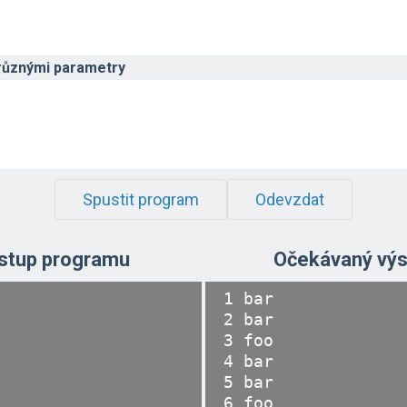
různými parametry
Spustit program
Odevzdat
stup programu
Očekávaný výs
1 bar

2 bar

3 foo

4 bar

5 bar

6 foo
