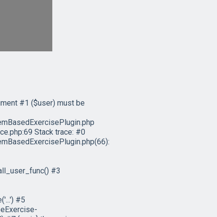
ument #1 ($user) must be
emBasedExercisePlugin.php
e.php:69 Stack trace: #0
mBasedExercisePlugin.php(66):
ll_user_func() #3
...') #5
eExercise-