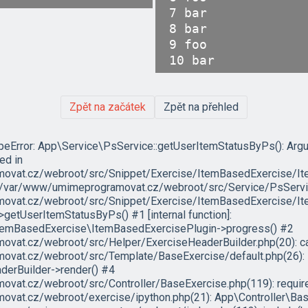
7 bar

8 bar

9 foo

Zpět na začátek
Zpět na přehled
ypeError: App\Service\PsService::getUserItemStatusByPs(): Arg
led in
vat.cz/webroot/src/Snippet/Exercise/ItemBasedExercise/It
in /var/www/umimeprogramovat.cz/webroot/src/Service/PsServic
vat.cz/webroot/src/Snippet/Exercise/ItemBasedExercise/Ite
etUserItemStatusByPs() #1 [internal function]:
temBasedExercise\ItemBasedExercisePlugin->progress() #2
at.cz/webroot/src/Helper/ExerciseHeaderBuilder.php(20): ca
vat.cz/webroot/src/Template/BaseExercise/default.php(26):
erBuilder->render() #4
at.cz/webroot/src/Controller/BaseExercise.php(119): require('
vat.cz/webroot/exercise/ipython.php(21): App\Controller\Bas