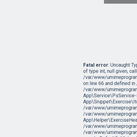
Fatal error
: Uncaught T
of type int, null given, cal
/var/www/umimeprogramo
on line 66 and defined 
/var/www/umimeprogramo
App\Service\PsService->g
App\Snippet\Exercise\I
/var/www/umimeprogramov
/var/www/umimeprogramo
App\Helper\ExerciseHead
/var/www/umimeprogramov
/var/www/umimeprogramo