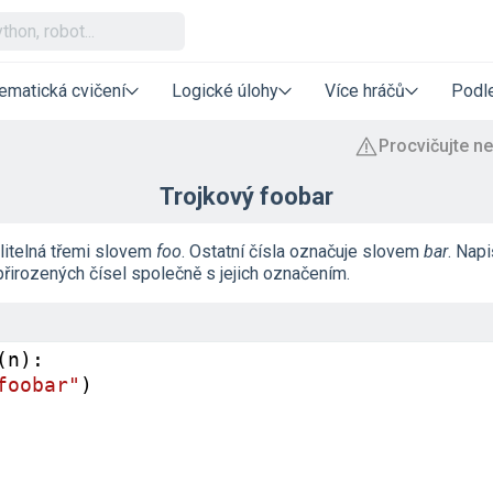
ematická cvičení
Logické úlohy
Více hráčů
Podle
Trojkový foobar
litelná třemi slovem
foo
. Ostatní čísla označuje slovem
bar
. Nap
řirozených čísel společně s jejich označením.
(
n
):
foobar"
)