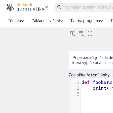
Umíme
to
Informatika
Témata
Základní cvičení
Tvorba programu
T
Pepa označuje čísla dě
která vypíše prvních
n
p
Zde pište
řešení úlohy
1
def
foobar3
2
print
(
"
3