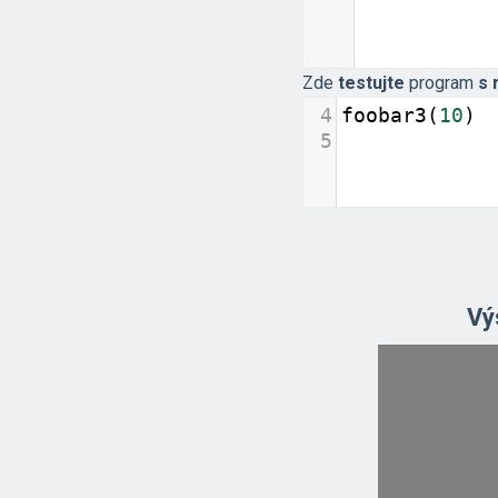
Zde
testujte
program
s 
4
foobar3
(
10
)
5
Vý